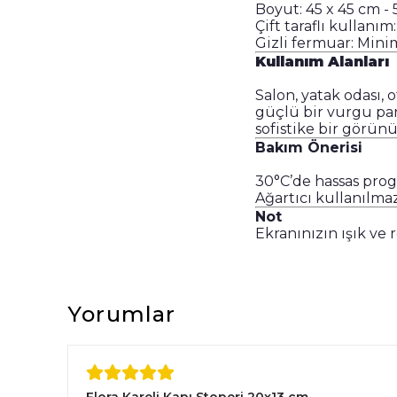
Boyut:
45 x 45 cm -
Çift taraflı kullanım
Gizli fermuar: Min
Kullanım Alanları
Salon, yatak odası, 
güçlü bir vurgu par
sofistike bir görünü
Bakım Önerisi
30°C’de hassas prog
Ağartıcı kullanılma
Not
Ekranınızın ışık ve 
Yorumlar
Flora Kareli Kapı Stoperi 20x13 cm