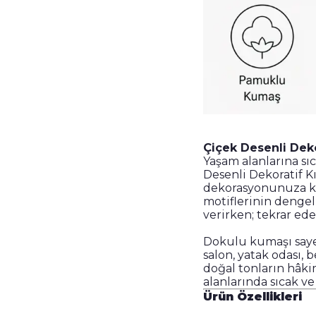
Çiçek Desenli Dekor
Yaşam alanlarına sı
Desenli Dekoratif Kı
dekorasyonunuza kar
motiflerinin dengel
verirken; tekrar ed
Dokulu kumaşı saye
salon, yatak odası,
doğal tonların hâki
alanlarında sıcak v
Ürün Özellikleri