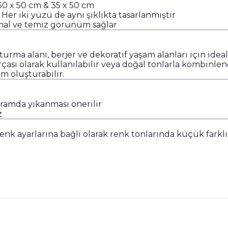
 50 x 50 cm & 35 x 50 cm
: Her iki yüzü de aynı şıklıkta tasarlanmıştır
imal ve temiz görünüm sağlar
oturma alanı, berjer ve dekoratif yaşam alanları için idea
çası olarak kullanılabilir veya doğal tonlarla kombinle
m oluşturabilir.
ramda yıkanması önerilir
z
renk ayarlarına bağlı olarak renk tonlarında küçük farklıl