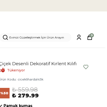
0
Çiçek Desenli Dekoratif Kırlent Kılıfı
Tükeniyor
Ürün Kodu
:
ciceklihardal45k
₺ 559.98
%
50
₺ 279.99
✓ Pamuk kumaş