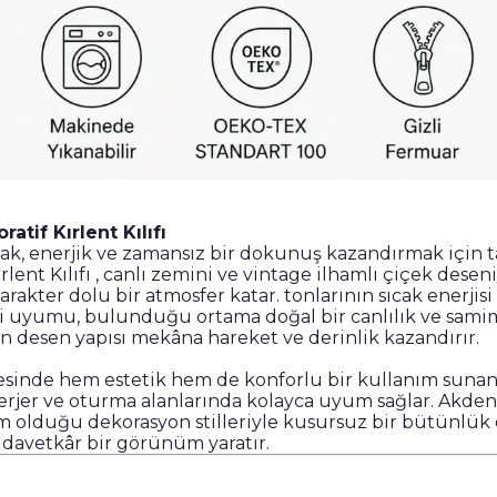
atif Kırlent Kılıfı
cak, enerjik ve zamansız bir dokunuş kazandırmak için 
rlent Kılıfı , canlı zemini ve vintage ilhamlı çiçek desen
akter dolu bir atmosfer katar. tonlarının sıcak enerjisi
i uyumu, bulunduğu ortama doğal bir canlılık ve samimi 
en desen yapısı mekâna hareket ve derinlik kazandırır.
sinde hem estetik hem de konforlu bir kullanım sunan 
 berjer ve oturma alanlarında kolayca uyum sağlar. Akden
m olduğu dekorasyon stilleriyle kusursuz bir bütünlük
e davetkâr bir görünüm yaratır.