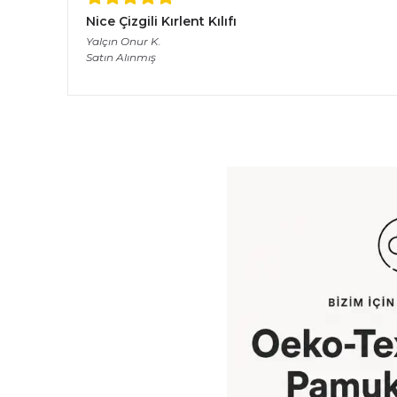
Nice Çizgili Kırlent Kılıfı
Yalçın Onur
K.
Satın Alınmış