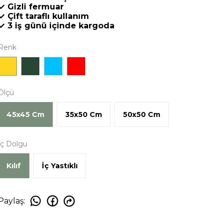
✓ Gizli fermuar
✓ Çift taraflı kullanım
✓ 3 iş günü içinde kargoda
Renk
Ölçü
45x45 Cm
35x50 Cm
50x50 Cm
İç Dolgu
Kılıf
İç Yastıklı
Paylaş
: