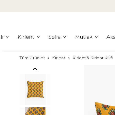
lı
Kırlent
Sofra
Mutfak
Ak
Tüm Ürünler
Kırlent
Kırlent & Kırlent Kılıfı