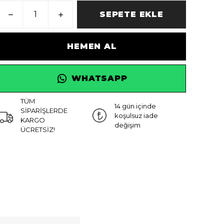
SEPETE EKLE
HEMEN AL
WHATSAPP
TÜM
14 gün içinde
SİPARİŞLERDE
koşulsuz iade
KARGO
değişim
ÜCRETSİZ!