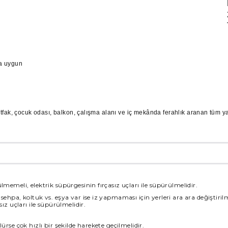
D
2
T
ma uygun
utfak, çocuk odası, balkon, çalışma alanı ve iç mekânda ferahlık aranan tüm y
lmemeli, elektrik süpürgesinin fırçasız uçları ile süpürülmelidir.
sehpa, koltuk vs. eşya var ise iz yapmaması için yerleri ara ara değiştiril
sız uçları ile süpürülmelidir.
ürse çok hızlı bir şekilde harekete geçilmelidir.