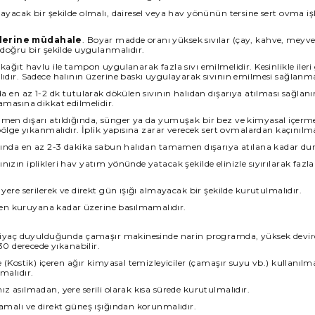
mayacak bir şekilde olmalı, dairesel veya hav yönünün tersine sert ovma i
lerine müdahale
. Boyar madde oranı yüksek sıvılar (çay, kahve, meyv
 doğru bir şekilde uygulanmalıdır.
kağıt havlu ile tampon uygulanarak fazla sıvı emilmelidir. Kesinlikle ileri
ıdır. Sadece halının üzerine baskı uygulayarak sıvının emilmesi sağlanma
da en az 1-2 dk tutularak dökülen sıvının halıdan dışarıya atılması sağlan
amasına dikkat edilmelidir.
amen dışarı atıldığında, sünger ya da yumuşak bir bez ve kimyasal içer
 bölge yıkanmalıdır. İplik yapısına zarar verecek sert ovmalardan kaçınılma
ltında en az 2-3 dakika sabun halıdan tamamen dışarıya atılana kadar du
ızın iplikleri hav yatım yönünde yatacak şekilde elinizle sıyırılarak fazla
 yere serilerek ve direkt gün ışığı almayacak bir şekilde kurutulmalıdır.
n kuruyana kadar üzerine basılmamalıdır.
ihtiyaç duyulduğunda çamaşır makinesinde narin programda, yüksek devir
 derecede yıkanabilir.
le (Kostik) içeren ağır kimyasal temizleyiciler (çamaşır suyu vb.) kullan
malıdır.
z asılmadan, yere serili olarak kısa sürede kurutulmalıdır.
mamalı ve direkt güneş ışığından korunmalıdır.