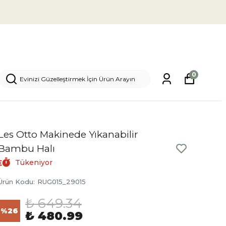
0
Les Otto Makinede Yıkanabilir
Bambu Halı
Tükeniyor
Ürün Kodu
:
RUG015_29015
₺ 649.34
%
26
₺ 480.99