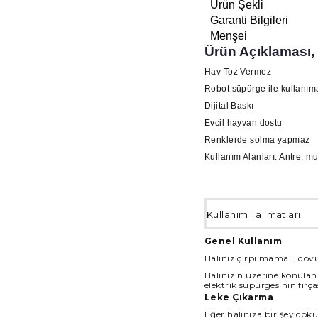
Ürün Şekli
Garanti Bilgileri
Menşei
Ürün Açıklaması,
Hav Toz Vermez
Robot süpürge ile kullanı
Dijital Baskı
Evcil hayvan dostu
Renklerde solma yapmaz
Kullanım Alanları: Antre, m
Kullanım Talimatları
Genel Kullanım
Halınız çırpılmamalı, dövü
Halınızın üzerine konulan 
elektrik süpürgesinin fırça
Leke Çıkarma
Eğer halınıza bir şey dökül