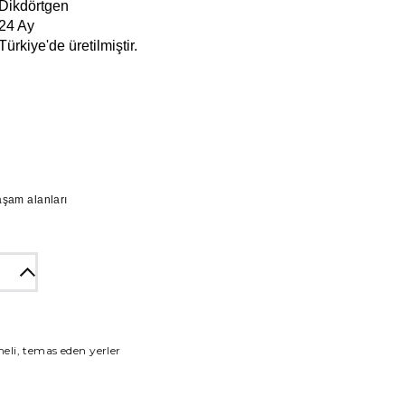
ikdörtgen
4 Ay
ürkiye'de üretilmiştir.
aşam alanları
meli, temas eden yerler