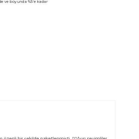
inde ve boyunda %5’e kadar
özenli bir şekilde paketlenmişti. 👌🏻Aşırı sevimliler