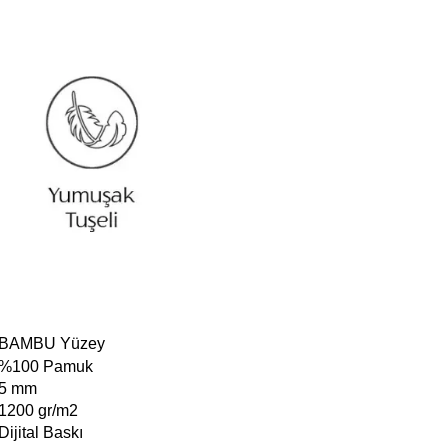
BAMBU Yüzey
%100 Pamuk
5 mm
200 gr/m2
ijital Baskı