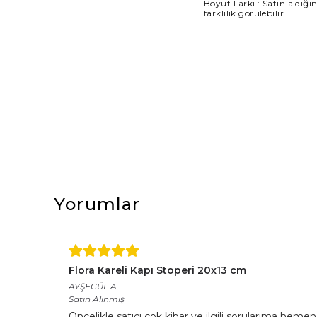
Boyut Farkı : Satın aldığı
farklılık görülebilir.
Yorumlar
Flora Kareli Kapı Stoperi 20x13 cm
AYŞEGÜL
A.
Satın Alınmış
Öncelikle satıcı çok kibar ve ilgili sorularıma hemen 