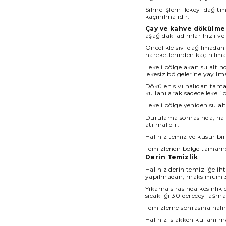
Silme işlemi lekeyi dağıt
kaçınılmalıdır.
Çay ve kahve dökülme
aşağıdaki adımlar hızlı ve
Öncelikle sıvı dağılmadan 
hareketlerinden kaçınılmal
Lekeli bölge akan su altın
lekesiz bölgelerine yayılm
Dökülen sıvı halıdan tam
kullanılarak sadece lekeli
Lekeli bölge yeniden su a
Durulama sonrasında, halın
atılmalıdır.
Halınız temiz ve kusur bir
Temizlenen bölge tamame
Derin Temizlik
Halınız derin temizliğe 
yapılmadan, maksimum 30
Yıkama sırasında kesinlik
sıcaklığı 30 dereceyi aşma
Temizleme sonrasına halını
Halınız ıslakken kullanıl