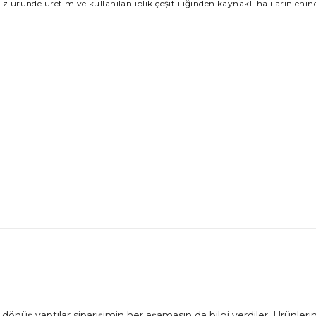
nız üründe üretim ve kullanılan iplik çeşitliliğinden kaynaklı halıların en
dönüş yaptılar siparişimin her aşamasın da bilgi verdiler. Ürünlerim 