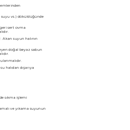
şlemlerinden
e suyu vs.) döküldüğünde
 geri sert ovma
lıdır.
ır. Akan suyun halının
meyen doğal beyaz sabun
lıdır.
rulanmalıdır.
 su halıdan dışarıya
de sıkma işlemi
ılmamalı ve yıkama suyunun