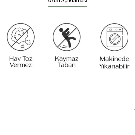
Ürün Açıklaması
1
D