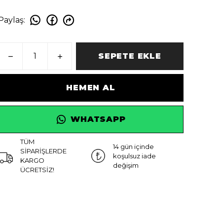
Paylaş
:
SEPETE EKLE
HEMEN AL
WHATSAPP
TÜM
14 gün içinde
SİPARİŞLERDE
koşulsuz iade
KARGO
değişim
ÜCRETSİZ!