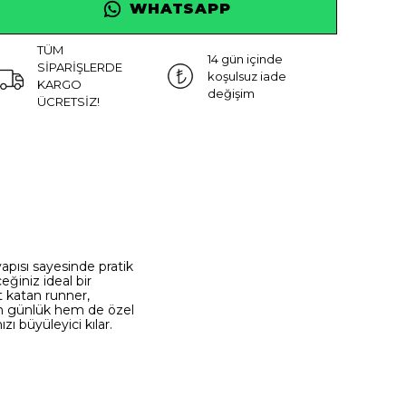
WHATSAPP
TÜM
14 gün içinde
SİPARİŞLERDE
koşulsuz iade
KARGO
değişim
ÜCRETSİZ!
yapısı sayesinde pratik
ğiniz ideal bir
t katan runner,
hem günlük hem de özel
ı büyüleyici kılar.