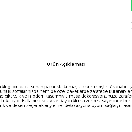
Ürün Açıklaması
ıklılığı bir arada sunan pamuklu kumaştan üretilmiştir. Yıkanabilir 
nlük sofralarınızda hem de özel davetlerde zarafetle kullanabilece
öne çıkar.Şık ve modern tasarımıyla masa dekorasyonunuza zarafe
ve stil katıyor. Kullanımı kolay ve dayanıklı malzemesi sayesinde 
renk ve desen seçenekleriyle her dekorasyona uyum sağlar, masanız