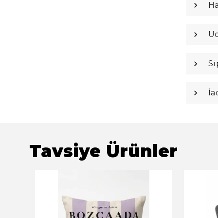
Ha
Üc
Si
İa
Tavsiye Ürünler