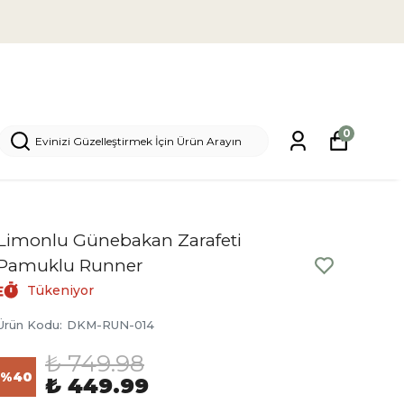
0
Limonlu Günebakan Zarafeti
Pamuklu Runner
Tükeniyor
Ürün Kodu
:
DKM-RUN-014
₺ 749.98
%
40
₺ 449.99