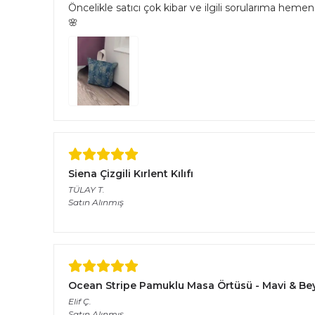
Öncelikle satıcı çok kibar ve ilgili sorularıma hemen 
🌸
Siena Çizgili Kırlent Kılıfı
TÜLAY
T.
Satın Alınmış
Ocean Stripe Pamuklu Masa Örtüsü - Mavi & Bey
Elif
Ç.
Satın Alınmış