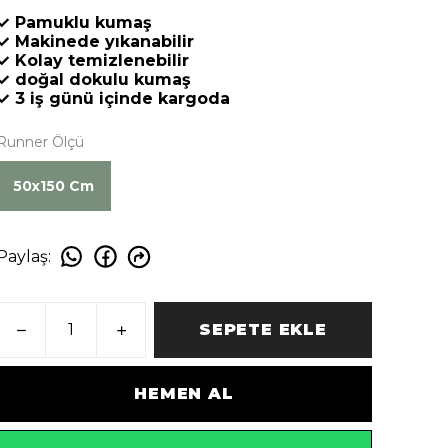
✓ Pamuklu kumaş
✓ Makinede yıkanabilir
✓ Kolay temizlenebilir
✓ doğal dokulu kumaş
✓ 3 iş günü içinde kargoda
Runner Ölçü
50x150 Cm
Paylaş
:
SEPETE EKLE
HEMEN AL