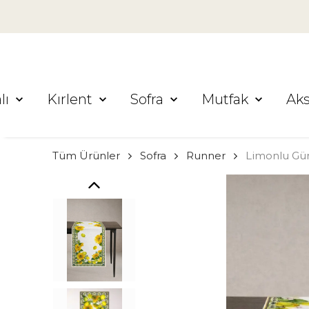
lı
Kırlent
Sofra
Mutfak
Ak
Tüm Ürünler
Sofra
Runner
Limonlu Gü