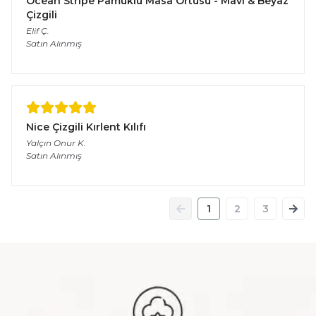
Ocean Stripe Pamuklu Masa Örtüsü - Mavi & Beyaz
Çizgili
Elif
Ç.
Satın Alınmış
Nice Çizgili Kırlent Kılıfı
Yalçın Onur
K.
Satın Alınmış
1
2
3