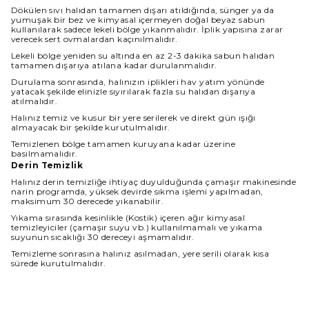
Dökülen sıvı halıdan tamamen dışarı atıldığında, sünger ya da
yumuşak bir bez ve kimyasal içermeyen doğal beyaz sabun
kullanılarak sadece lekeli bölge yıkanmalıdır. İplik yapısına zarar
verecek sert ovmalardan kaçınılmalıdır.
Lekeli bölge yeniden su altında en az 2-3 dakika sabun halıdan
tamamen dışarıya atılana kadar durulanmalıdır.
Durulama sonrasında, halınızın iplikleri hav yatım yönünde
yatacak şekilde elinizle sıyırılarak fazla su halıdan dışarıya
atılmalıdır.
Halınız temiz ve kusur bir yere serilerek ve direkt gün ışığı
almayacak bir şekilde kurutulmalıdır.
Temizlenen bölge tamamen kuruyana kadar üzerine
basılmamalıdır.
Derin Temizlik
Halınız derin temizliğe ihtiyaç duyulduğunda çamaşır makinesinde
narin programda, yüksek devirde sıkma işlemi yapılmadan,
maksimum 30 derecede yıkanabilir.
Yıkama sırasında kesinlikle (Kostik) içeren ağır kimyasal
temizleyiciler (çamaşır suyu vb.) kullanılmamalı ve yıkama
suyunun sıcaklığı 30 dereceyi aşmamalıdır.
Temizleme sonrasına halınız asılmadan, yere serili olarak kısa
sürede kurutulmalıdır.
Halınız ıslakken kullanılmamalı ve direkt güneş ışığından
korunmalıdır.
Boyut Farkı : Satın aldığınız üründe üretim ve kullanılan iplik