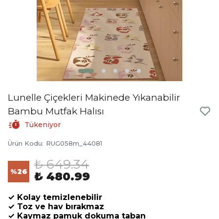
Lunelle Çiçekleri Makinede Yıkanabilir
Bambu Mutfak Halısı
Tükeniyor
Ürün Kodu
:
RUG058m_44081
₺ 649.34
%
26
₺ 480.99
✓ Kolay temizlenebilir
✓ Toz ve hav bırakmaz
✓ Kaymaz pamuk dokuma taban