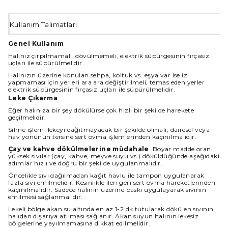
Kullanım Talimatları
Genel Kullanım
Halınız çırpılmamalı, dövülmemeli, elektrik süpürgesinin fırçasız
uçları ile süpürülmelidir.
Halınızın üzerine konulan sehpa, koltuk vs. eşya var ise iz
yapmaması için yerleri ara ara değiştirilmeli, temas eden yerler
elektrik süpürgesinin fırçasız uçları ile süpürülmelidir.
Leke Çıkarma
Eğer halınıza bir şey dökülürse çok hızlı bir şekilde harekete
geçilmelidir.
Silme işlemi lekeyi dağıtmayacak bir şekilde olmalı, dairesel veya
hav yönünün tersine sert ovma işlemlerinden kaçınılmalıdır.
Çay ve kahve dökülmelerine müdahale
. Boyar madde oranı
yüksek sıvılar (çay, kahve, meyve suyu vs.) döküldüğünde aşağıdaki
adımlar hızlı ve doğru bir şekilde uygulanmalıdır.
Öncelikle sıvı dağılmadan kağıt havlu ile tampon uygulanarak
fazla sıvı emilmelidir. Kesinlikle ileri geri sert ovma hareketlerinden
kaçınılmalıdır. Sadece halının üzerine baskı uygulayarak sıvının
emilmesi sağlanmalıdır.
Lekeli bölge akan su altında en az 1-2 dk tutularak dökülen sıvının
halıdan dışarıya atılması sağlanır. Akan suyun halının lekesiz
bölgelerine yayılmamasına dikkat edilmelidir.