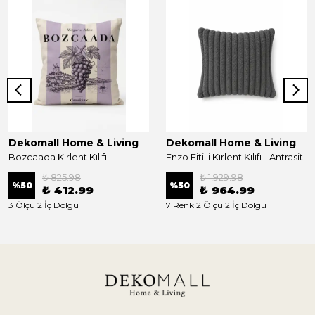
Dekomall Home & Living
Dekomall Home & Living
Bozcaada Kırlent Kılıfı
Enzo Fitilli Kırlent Kılıfı - Antrasit
₺ 825.98
₺ 1,929.98
%
50
%
50
₺ 412.99
₺ 964.99
3 Ölçü 2 İç Dolgu
7 Renk 2 Ölçü 2 İç Dolgu