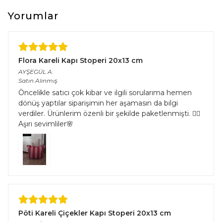
çeşitliliğinden kaynaklı halıların eninde ve boyunda %5’e kadar
farklılık görülebilir.
Yorumlar
Flora Kareli Kapı Stoperi 20x13 cm
AYŞEGÜL
A.
Satın Alınmış
Öncelikle satıcı çok kibar ve ilgili sorularıma hemen
dönüş yaptılar siparişimin her aşamasın da bilgi
verdiler. Ürünlerim özenli bir şekilde paketlenmişti. 👌🏻
Aşırı sevimliler🌸
Pöti Kareli Çiçekler Kapı Stoperi 20x13 cm