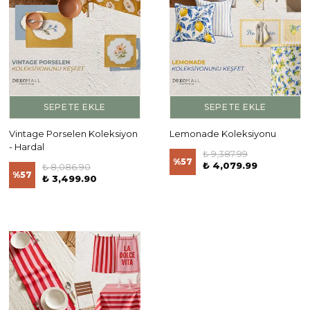
SEPETE EKLE
SEPETE EKLE
Vintage Porselen Koleksiyon
Lemonade Koleksiyonu
- Hardal
₺ 9,387.99
%
57
₺ 4,079.99
₺ 8,086.90
%
57
₺ 3,499.90