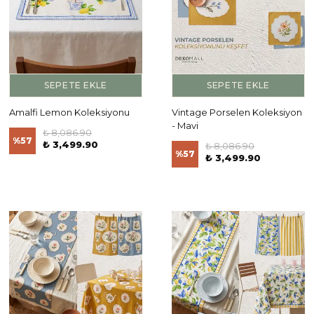
SEPETE EKLE
SEPETE EKLE
Amalfi Lemon Koleksiyonu
Vintage Porselen Koleksiyon
- Mavi
₺ 8,086.90
%
57
₺ 3,499.90
₺ 8,086.90
%
57
₺ 3,499.90