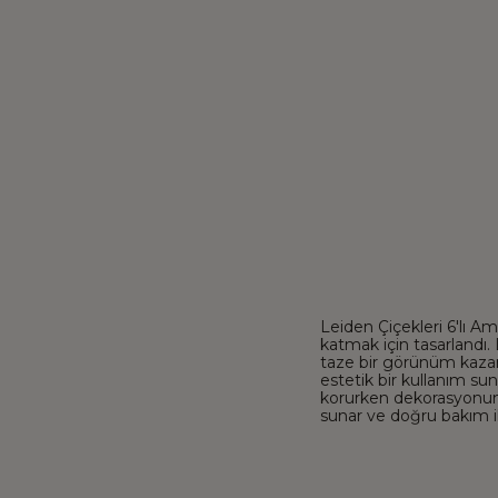
Leiden Çiçekleri 6'lı Am
katmak için tasarlandı.
taze bir görünüm kazand
estetik bir kullanım s
korurken dekorasyonun
sunar ve doğru bakım ile