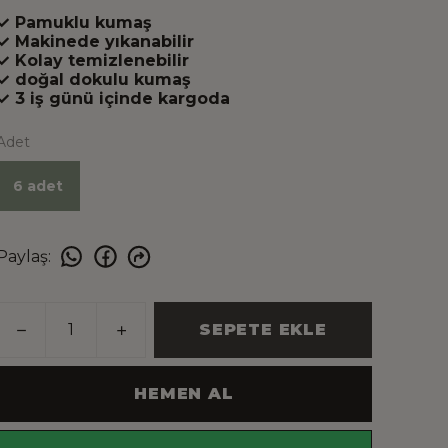
✓ Pamuklu kumaş
✓ Makinede yıkanabilir
✓ Kolay temizlenebilir
✓ doğal dokulu kumaş
✓ 3 iş günü içinde kargoda
Adet
6 adet
Paylaş
:
SEPETE EKLE
HEMEN AL