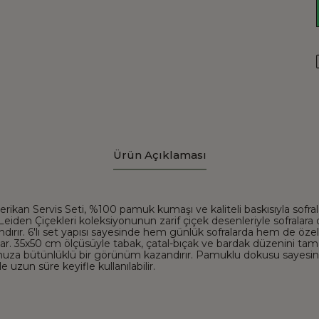
Ürün Açıklaması
erikan Servis Seti, %100 pamuk kumaşı ve kaliteli baskısıyla sofralar
 Leiden Çiçekleri koleksiyonunun zarif çiçek desenleriyle sofralara
ırır. 6'lı set yapısı sayesinde hem günlük sofralarda hem de özel
unar. 35x50 cm ölçüsüyle tabak, çatal-bıçak ve bardak düzenini ta
uza bütünlüklü bir görünüm kazandırır. Pamuklu dokusu sayesin
 uzun süre keyifle kullanılabilir.