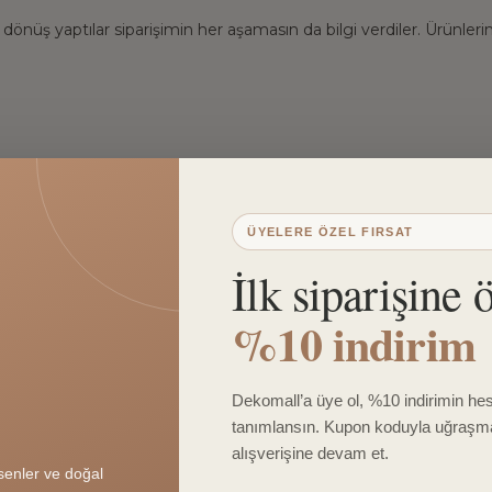
dönüş yaptılar siparişimin her aşamasın da bilgi verdiler. Ürünlerim 
ÜYELERE ÖZEL FIRSAT
İlk siparişine 
%10 indirim
Dekomall’a üye ol, %10 indirimin he
tanımlansın. Kupon koduyla uğraş
alışverişine devam et.
az Çizgili
enler ve doğal