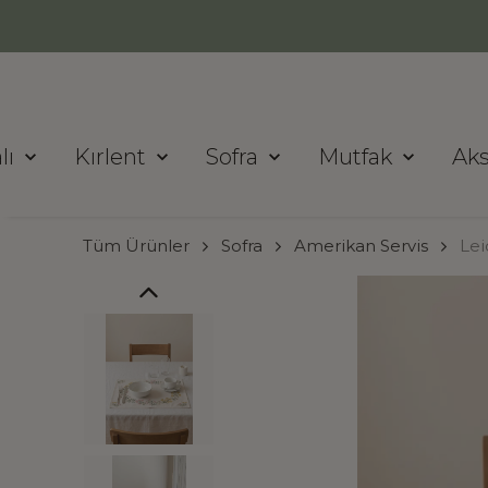
lı
Kırlent
Sofra
Mutfak
Ak
Tüm Ürünler
Sofra
Amerikan Servis
Lei