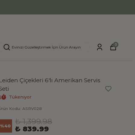
0
Leiden Çiçekleri 6'lı Amerikan Servis
Seti
Tükeniyor
Ürün Kodu
:
ASRV028
₺ 1,399.98
%
40
₺ 839.99