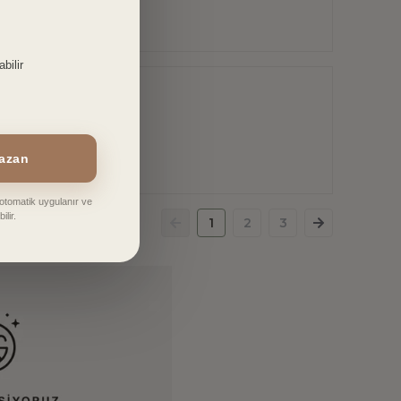
bilir
Kazan
e otomatik uygulanır ve
ilir.
1
2
3