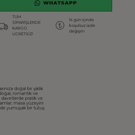
WHATSAPP
TÜM
14 gün içinde
SİPARİŞLERDE
koşulsuz iade
KARGO
değişim
ÜCRETSİZ!
ınıza doğal bir şıklık
 doğal, romantik ve
 davetlerde pratik ve
mamlar; masa yüzeyini
de yumuşak bir tutuş