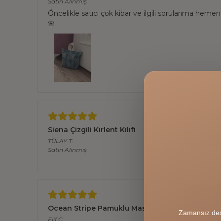
Satın Alınmış
Öncelikle satıcı çok kibar ve ilgili sorularıma hemen 
🌸
Siena Çizgili Kırlent Kılıfı
TÜLAY
T.
Satın Alınmış
Ocean Stripe Pamuklu Masa Örtüsü - Mavi & Bey
Zamansız des
Elif
Ç.