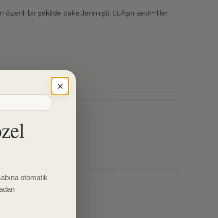
özenli bir şekilde paketlenmişti. 👌🏻Aşırı sevimliler
×
özel
sabına otomatik
madan