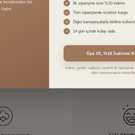
İlk siparişine özel %10 indirim
✓
ze kendinizden bir
 katın.
Tüm siparişlerde ücretsiz kargo
✓
Diğer kampanyalarla birlikte kullanıla
✓
14 gün içinde kolay iade
✓
Üye Ol, %10 İndirimi 
İndirim, şartları sağlayan üyelerin ilk siparişind
diğer kampanyalarla birleştirileb