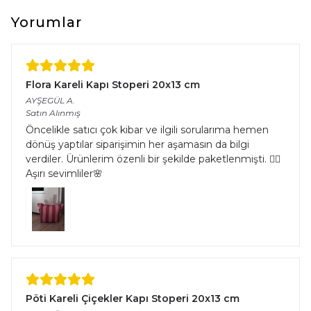
çeşitliliğinden kaynaklı halıların eninde ve boyunda %5’e kadar
farklılık görülebilir.
Yorumlar
Flora Kareli Kapı Stoperi 20x13 cm
AYŞEGÜL
A.
Satın Alınmış
Öncelikle satıcı çok kibar ve ilgili sorularıma hemen
dönüş yaptılar siparişimin her aşamasın da bilgi
verdiler. Ürünlerim özenli bir şekilde paketlenmişti. 👌🏻
Aşırı sevimliler🌸
Pöti Kareli Çiçekler Kapı Stoperi 20x13 cm