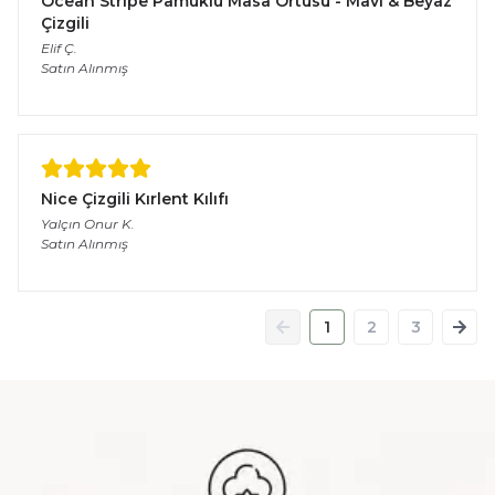
Ocean Stripe Pamuklu Masa Örtüsü - Mavi & Beyaz
Çizgili
Elif
Ç.
Satın Alınmış
Nice Çizgili Kırlent Kılıfı
Yalçın Onur
K.
Satın Alınmış
1
2
3