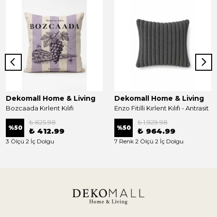
Dekomall Home & Living
Dekomall Home & Living
Bozcaada Kırlent Kılıfı
Enzo Fitilli Kırlent Kılıfı - Antrasit
₺ 825.98
₺ 1,929.98
%
50
%
50
₺ 412.99
₺ 964.99
3 Ölçü 2 İç Dolgu
7 Renk 2 Ölçü 2 İç Dolgu