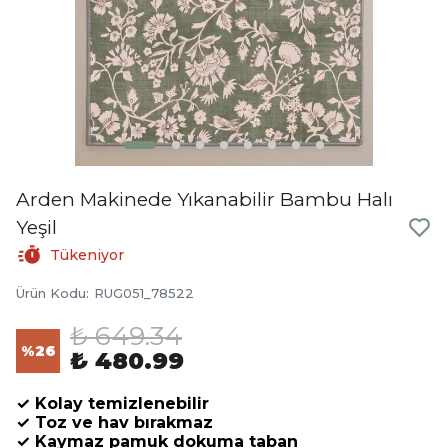
Arden Makinede Yıkanabilir Bambu Halı
Yeşil
Tükeniyor
Ürün Kodu
:
RUG051_78522
₺ 649.34
%
26
₺ 480.99
✓ Kolay temizlenebilir
✓ Toz ve hav bırakmaz
✓ Kaymaz pamuk dokuma taban