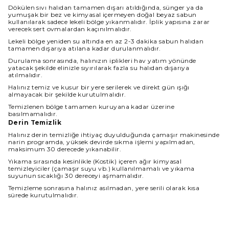
Dökülen sıvı halıdan tamamen dışarı atıldığında, sünger ya da
yumuşak bir bez ve kimyasal içermeyen doğal beyaz sabun
kullanılarak sadece lekeli bölge yıkanmalıdır. İplik yapısına zarar
verecek sert ovmalardan kaçınılmalıdır.
Lekeli bölge yeniden su altında en az 2-3 dakika sabun halıdan
tamamen dışarıya atılana kadar durulanmalıdır.
Durulama sonrasında, halınızın iplikleri hav yatım yönünde
yatacak şekilde elinizle sıyırılarak fazla su halıdan dışarıya
atılmalıdır.
Halınız temiz ve kusur bir yere serilerek ve direkt gün ışığı
almayacak bir şekilde kurutulmalıdır.
Temizlenen bölge tamamen kuruyana kadar üzerine
basılmamalıdır.
Derin Temizlik
Halınız derin temizliğe ihtiyaç duyulduğunda çamaşır makinesinde
narin programda, yüksek devirde sıkma işlemi yapılmadan,
maksimum 30 derecede yıkanabilir.
Yıkama sırasında kesinlikle (Kostik) içeren ağır kimyasal
temizleyiciler (çamaşır suyu vb.) kullanılmamalı ve yıkama
suyunun sıcaklığı 30 dereceyi aşmamalıdır.
Temizleme sonrasına halınız asılmadan, yere serili olarak kısa
sürede kurutulmalıdır.
Halınız ıslakken kullanılmamalı ve direkt güneş ışığından
korunmalıdır.
Boyut Farkı : Satın aldığınız üründe üretim ve kullanılan iplik