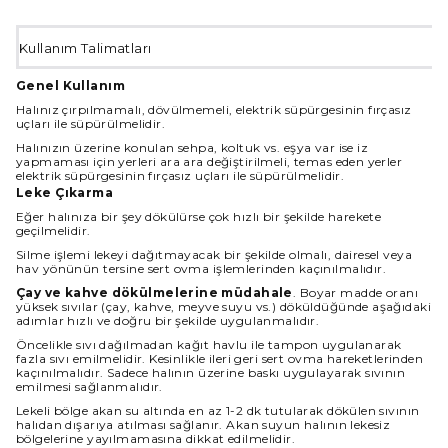
Kullanım Talimatları
Genel Kullanım
Halınız çırpılmamalı, dövülmemeli, elektrik süpürgesinin fırçasız
uçları ile süpürülmelidir.
Halınızın üzerine konulan sehpa, koltuk vs. eşya var ise iz
yapmaması için yerleri ara ara değiştirilmeli, temas eden yerler
elektrik süpürgesinin fırçasız uçları ile süpürülmelidir.
Leke Çıkarma
Eğer halınıza bir şey dökülürse çok hızlı bir şekilde harekete
geçilmelidir.
Silme işlemi lekeyi dağıtmayacak bir şekilde olmalı, dairesel veya
hav yönünün tersine sert ovma işlemlerinden kaçınılmalıdır.
Çay ve kahve dökülmelerine müdahale
. Boyar madde oranı
yüksek sıvılar (çay, kahve, meyve suyu vs.) döküldüğünde aşağıdaki
adımlar hızlı ve doğru bir şekilde uygulanmalıdır.
Öncelikle sıvı dağılmadan kağıt havlu ile tampon uygulanarak
fazla sıvı emilmelidir. Kesinlikle ileri geri sert ovma hareketlerinden
kaçınılmalıdır. Sadece halının üzerine baskı uygulayarak sıvının
emilmesi sağlanmalıdır.
Lekeli bölge akan su altında en az 1-2 dk tutularak dökülen sıvının
halıdan dışarıya atılması sağlanır. Akan suyun halının lekesiz
bölgelerine yayılmamasına dikkat edilmelidir.