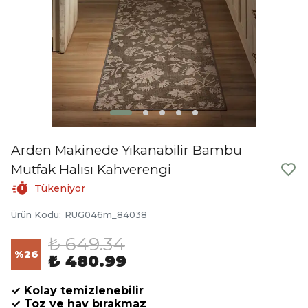
Arden Makinede Yıkanabilir Bambu
Mutfak Halısı Kahverengi
Tükeniyor
Ürün Kodu
:
RUG046m_84038
₺ 649.34
%
26
₺ 480.99
✓ Kolay temizlenebilir
✓ Toz ve hav bırakmaz