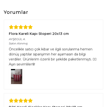
Boyut Farkı : Satın aldığınız üründe üretim ve kullanılan iplik
çeşitliliğinden kaynaklı halıların eninde ve boyunda %5’e kadar
farklılık görülebilir.
Yorumlar
Flora Kareli Kapı Stoperi 20x13 cm
AYŞEGÜL
A.
Satın Alınmış
Öncelikle satıcı çok kibar ve ilgili sorularıma hemen
dönüş yaptılar siparişimin her aşamasın da bilgi
verdiler. Ürünlerim özenli bir şekilde paketlenmişti. 👌🏻
Aşırı sevimliler🌸