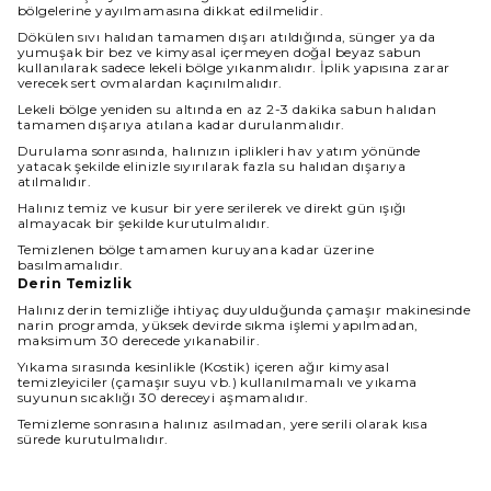
bölgelerine yayılmamasına dikkat edilmelidir.
Dökülen sıvı halıdan tamamen dışarı atıldığında, sünger ya da
yumuşak bir bez ve kimyasal içermeyen doğal beyaz sabun
kullanılarak sadece lekeli bölge yıkanmalıdır. İplik yapısına zarar
verecek sert ovmalardan kaçınılmalıdır.
Lekeli bölge yeniden su altında en az 2-3 dakika sabun halıdan
tamamen dışarıya atılana kadar durulanmalıdır.
Durulama sonrasında, halınızın iplikleri hav yatım yönünde
yatacak şekilde elinizle sıyırılarak fazla su halıdan dışarıya
atılmalıdır.
Halınız temiz ve kusur bir yere serilerek ve direkt gün ışığı
almayacak bir şekilde kurutulmalıdır.
Temizlenen bölge tamamen kuruyana kadar üzerine
basılmamalıdır.
Derin Temizlik
Halınız derin temizliğe ihtiyaç duyulduğunda çamaşır makinesinde
narin programda, yüksek devirde sıkma işlemi yapılmadan,
maksimum 30 derecede yıkanabilir.
Yıkama sırasında kesinlikle (Kostik) içeren ağır kimyasal
temizleyiciler (çamaşır suyu vb.) kullanılmamalı ve yıkama
suyunun sıcaklığı 30 dereceyi aşmamalıdır.
Temizleme sonrasına halınız asılmadan, yere serili olarak kısa
sürede kurutulmalıdır.
Halınız ıslakken kullanılmamalı ve direkt güneş ışığından
korunmalıdır.