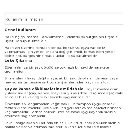
Kullanım Talimatları
Genel Kullanım
Halınız çırpılmamalı, dövülmemeli, elektrik süpürgesinin fırçasız
uçları ile süpürülmelidir.
Halınızın üzerine konulan sehpa, koltuk vs. eşya var ise iz
yapmaması için yerleri ara ara değiştirilmeli, temas eden yerler
elektrik süpürgesinin fırçasız uçları ile süpürülmelidir.
Leke Çıkarma
Eğer halınıza bir şey dökülürse çok hızlı bir şekilde harekete
geçilmelidir.
Silme işlemi lekeyi dağıtmayacak bir şekilde olmalı, dairesel veya
hav yönünün tersine sert ovma işlemlerinden kaçınılmalıdır.
Çay ve kahve dökülmelerine müdahale
. Boyar madde oranı
yüksek sıvılar (çay, kahve, meyve suyu vs.) döküldüğünde aşağıdaki
adımlar hızlı ve doğru bir şekilde uygulanmalıdır.
Öncelikle sıvı dağılmadan kağıt havlu ile tampon uygulanarak
fazla sıvı emilmelidir. Kesinlikle ileri geri sert ovma hareketlerinden
kaçınılmalıdır. Sadece halının üzerine baskı uygulayarak sıvının
emilmesi sağlanmalıdır.
Lekeli bölge akan su altında en az 1-2 dk tutularak dökülen sıvının
halıdan dışarıya atılması sağlanır. Akan suyun halının lekesiz