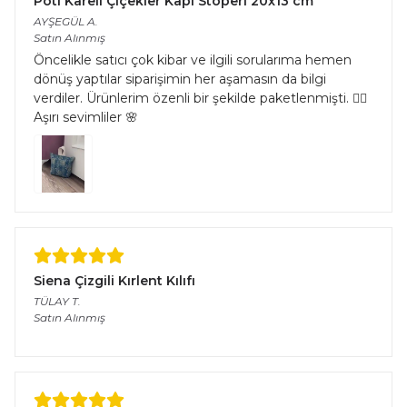
Pöti Kareli Çiçekler Kapı Stoperi 20x13 cm
AYŞEGÜL
A.
Satın Alınmış
Öncelikle satıcı çok kibar ve ilgili sorularıma hemen
dönüş yaptılar siparişimin her aşamasın da bilgi
verdiler. Ürünlerim özenli bir şekilde paketlenmişti. 👌🏻
Aşırı sevimliler 🌸
Siena Çizgili Kırlent Kılıfı
TÜLAY
T.
Satın Alınmış