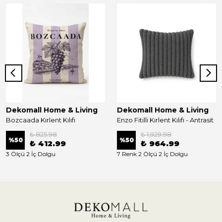
Dekomall Home & Living
Dekomall Home & Living
Bozcaada Kırlent Kılıfı
Enzo Fitilli Kırlent Kılıfı - Antrasit
₺ 825.98
₺ 1,929.98
%
50
%
50
₺ 412.99
₺ 964.99
3 Ölçü 2 İç Dolgu
7 Renk 2 Ölçü 2 İç Dolgu