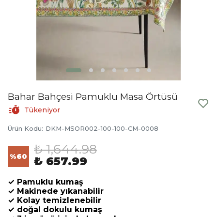
Bahar Bahçesi Pamuklu Masa Örtüsü
Tükeniyor
Ürün Kodu
:
DKM-MSOR002-100-100-CM-0008
₺ 1,644.98
%
60
₺ 657.99
✓ Pamuklu kumaş
✓ Makinede yıkanabilir
✓ Kolay temizlenebilir
✓ doğal dokulu kumaş