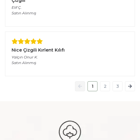
Çizgili
Elif
Ç.
Satın Alınmış
Nice Çizgili Kırlent Kılıfı
Yalçın Onur
K.
Satın Alınmış
1
2
3