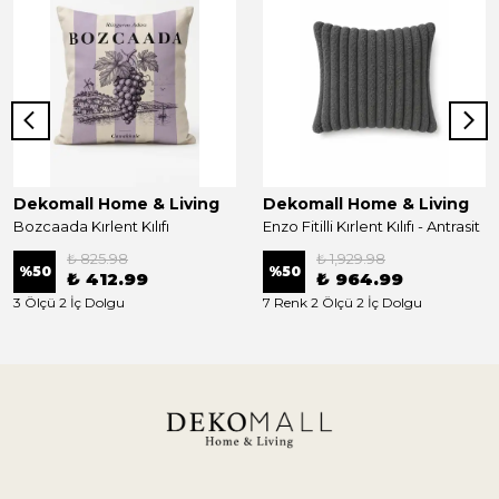
Dekomall Home & Living
Dekomall Home & Living
Bozcaada Kırlent Kılıfı
Enzo Fitilli Kırlent Kılıfı - Antrasit
₺ 825.98
₺ 1,929.98
%
50
%
50
₺ 412.99
₺ 964.99
3 Ölçü 2 İç Dolgu
7 Renk 2 Ölçü 2 İç Dolgu