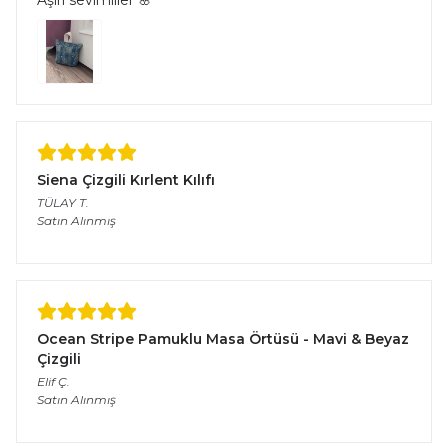
Aşırı sevimliler 🌸
Siena Çizgili Kırlent Kılıfı
TÜLAY
T.
Satın Alınmış
Ocean Stripe Pamuklu Masa Örtüsü - Mavi & Beyaz
Çizgili
Elif
Ç.
Satın Alınmış