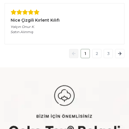
Nice Çizgili Kırlent Kılıfı
Yalçın Onur
K.
Satın Alınmış
1
2
3