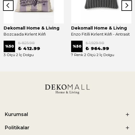
Dekomall Home & Living
Dekomall Home & Living
Bozcaada Kırlent Kılıfı
Enzo Fitilli Kırlent Kılıfı - Antrasit
₺ 825.98
₺ 1,929.98
%
50
%
50
₺ 412.99
₺ 964.99
3 Ölçü 2 İç Dolgu
7 Renk 2 Ölçü 2 İç Dolgu
Kurumsal
Politikalar