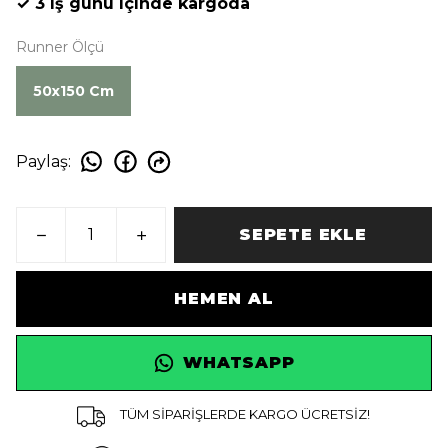
✓ 3 iş günü içinde kargoda
Runner Ölçü
50x150 Cm
Paylaş
:
SEPETE EKLE
HEMEN AL
WHATSAPP
TÜM SİPARİŞLERDE KARGO ÜCRETSİZ!