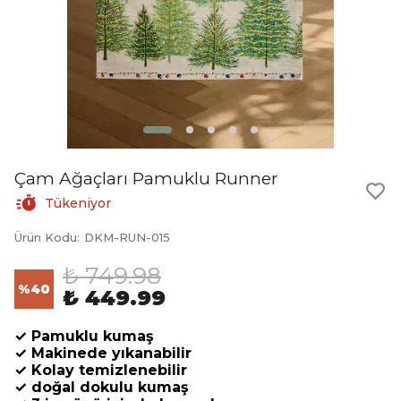
Çam Ağaçları Pamuklu Runner
Tükeniyor
Ürün Kodu
:
DKM-RUN-015
₺ 749.98
%
40
₺ 449.99
✓ Pamuklu kumaş
✓ Makinede yıkanabilir
✓ Kolay temizlenebilir
✓ doğal dokulu kumaş