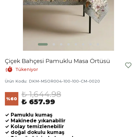
Çiçek Bahçesi Pamuklu Masa Örtüsü
Tükeniyor
Ürün Kodu
:
DKM-MSOR004-100-100-CM-0020
₺ 1,644.98
%
60
₺ 657.99
✓ Pamuklu kumaş
✓ Makinede yıkanabilir
✓ Kolay temizlenebilir
✓ doğal dokulu kumaş