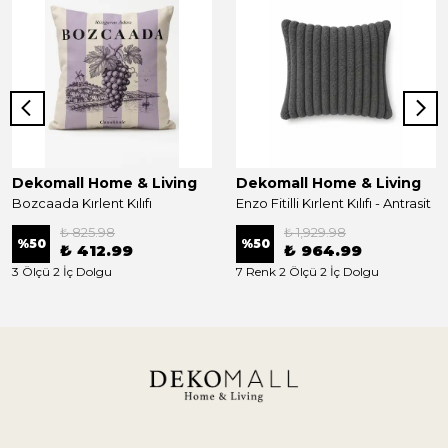
Dekomall Home & Living
Dekomall Home & Living
Bozcaada Kırlent Kılıfı
Enzo Fitilli Kırlent Kılıfı - Antrasit
₺ 825.98
₺ 1,929.98
%
50
%
50
₺ 412.99
₺ 964.99
3 Ölçü 2 İç Dolgu
7 Renk 2 Ölçü 2 İç Dolgu