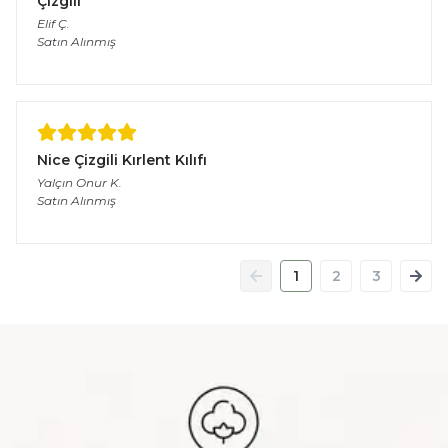
Çizgili
Elif
Ç.
Satın Alınmış
Nice Çizgili Kırlent Kılıfı
Yalçın Onur
K.
Satın Alınmış
1
2
3