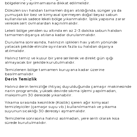
bölgelerine yayılmamasına dikkat edilmelidir.
Dökülen sıvı halıdan tamamen dışarı atıldığında, sünger ya da
yumuşak bir bez ve kimyasal içermeyen doğal beyaz sabun
kullanılarak sadece lekeli bölge yıkanmalıdır. İplik yapısına zarar
verecek sert ovmalardan kaçınılmalıdır.
Lekeli bölge yeniden su altında en az 2-3 dakika sabun halıdan
tamamen dışarıya atılana kadar durulanmalıdır.
Durulama sonrasında, halınızın iplikleri hav yatım yönünde
yatacak şekilde elinizle sıyırılarak fazla su halıdan dışarıya
atılmalıdır.
Halınız temiz ve kusur bir yere serilerek ve direkt gün ışığı
almayacak bir şekilde kurutulmalıdır.
Temizlenen bölge tamamen kuruyana kadar üzerine
basılmamalıdır.
Derin Temizlik
Halınız derin temizliğe ihtiyaç duyulduğunda çamaşır makinesinde
narin programda, yüksek devirde sıkma işlemi yapılmadan,
maksimum 30 derecede yıkanabilir.
Yıkama sırasında kesinlikle (Kostik) içeren ağır kimyasal
temizleyiciler (çamaşır suyu vb.) kullanılmamalı ve yıkama
suyunun sıcaklığı 30 dereceyi aşmamalıdır.
Temizleme sonrasına halınız asılmadan, yere serili olarak kısa
sürede kurutulmalıdır.
Halınız ıslakken kullanılmamalı ve direkt güneş ışığından
korunmalıdır.