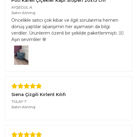
Pöti Kareli Çiçekler Kapı Stoperi 20x13 cm
AYŞEGÜL
A.
Satın Alınmış
Öncelikle satıcı çok kibar ve ilgili sorularıma hemen
dönüş yaptılar siparişimin her aşamasın da bilgi
verdiler. Ürünlerim özenli bir şekilde paketlenmişti. 👌🏻
Aşırı sevimliler 🌸
Siena Çizgili Kırlent Kılıfı
TÜLAY
T.
Satın Alınmış