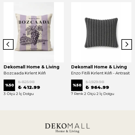
Dekomall Home & Living
Dekomall Home & Living
Bozcaada Kırlent Kılıfı
Enzo Fitilli Kırlent Kılıfı - Antrasit
₺ 825.98
₺ 1,929.98
%
50
%
50
₺ 412.99
₺ 964.99
3 Ölçü 2 İç Dolgu
7 Renk 2 Ölçü 2 İç Dolgu