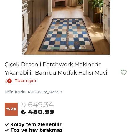
Çiçek Desenli Patchwork Makinede
Yıkanabilir Bambu Mutfak Halısı Mavi
Tükeniyor
Ürün Kodu
:
RUG055m_84550
₺ 649.34
%
26
₺ 480.99
✓ Kolay temizlenebilir
✓ Toz ve hav bırakmaz