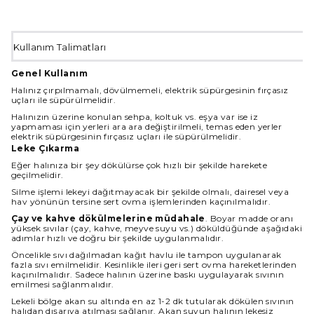
Kullanım Talimatları
Genel Kullanım
Halınız çırpılmamalı, dövülmemeli, elektrik süpürgesinin fırçasız
uçları ile süpürülmelidir.
Halınızın üzerine konulan sehpa, koltuk vs. eşya var ise iz
yapmaması için yerleri ara ara değiştirilmeli, temas eden yerler
elektrik süpürgesinin fırçasız uçları ile süpürülmelidir.
Leke Çıkarma
Eğer halınıza bir şey dökülürse çok hızlı bir şekilde harekete
geçilmelidir.
Silme işlemi lekeyi dağıtmayacak bir şekilde olmalı, dairesel veya
hav yönünün tersine sert ovma işlemlerinden kaçınılmalıdır.
Çay ve kahve dökülmelerine müdahale
. Boyar madde oranı
yüksek sıvılar (çay, kahve, meyve suyu vs.) döküldüğünde aşağıdaki
adımlar hızlı ve doğru bir şekilde uygulanmalıdır.
Öncelikle sıvı dağılmadan kağıt havlu ile tampon uygulanarak
fazla sıvı emilmelidir. Kesinlikle ileri geri sert ovma hareketlerinden
kaçınılmalıdır. Sadece halının üzerine baskı uygulayarak sıvının
emilmesi sağlanmalıdır.
Lekeli bölge akan su altında en az 1-2 dk tutularak dökülen sıvının
halıdan dışarıya atılması sağlanır. Akan suyun halının lekesiz