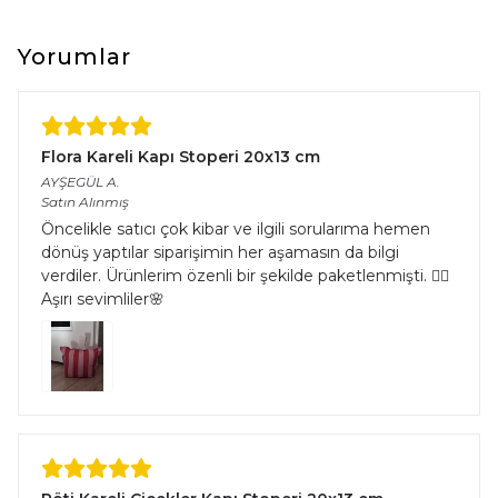
Boyut Farkı : Satın aldığınız üründe üretim ve kullanılan iplik
çeşitliliğinden kaynaklı halıların eninde ve boyunda %5’e kadar
farklılık görülebilir.
Yorumlar
Flora Kareli Kapı Stoperi 20x13 cm
AYŞEGÜL
A.
Satın Alınmış
Öncelikle satıcı çok kibar ve ilgili sorularıma hemen
dönüş yaptılar siparişimin her aşamasın da bilgi
verdiler. Ürünlerim özenli bir şekilde paketlenmişti. 👌🏻
Aşırı sevimliler🌸