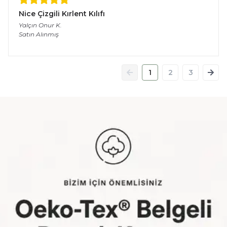
Nice Çizgili Kırlent Kılıfı
Yalçın Onur
K.
Satın Alınmış
1
2
3