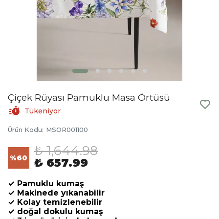
Çiçek Rüyası Pamuklu Masa Örtüsü
Tükeniyor
Ürün Kodu
:
MSOR001100
₺ 1,644.98
%
60
₺ 657.99
✓ Pamuklu kumaş
✓ Makinede yıkanabilir
✓ Kolay temizlenebilir
✓ doğal dokulu kumaş