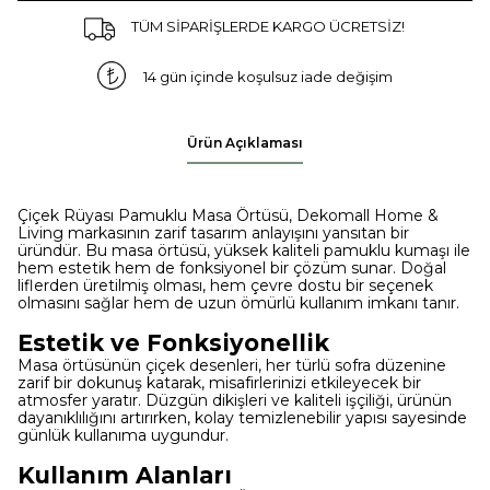
TÜM SİPARİŞLERDE KARGO ÜCRETSİZ!
14 gün içinde koşulsuz iade değişim
Ürün Açıklaması
Çiçek Rüyası Pamuklu Masa Örtüsü, Dekomall Home &
Living markasının zarif tasarım anlayışını yansıtan bir
üründür. Bu masa örtüsü, yüksek kaliteli pamuklu kumaşı ile
hem estetik hem de fonksiyonel bir çözüm sunar. Doğal
liflerden üretilmiş olması, hem çevre dostu bir seçenek
olmasını sağlar hem de uzun ömürlü kullanım imkanı tanır.
Estetik ve Fonksiyonellik
Masa örtüsünün çiçek desenleri, her türlü sofra düzenine
zarif bir dokunuş katarak, misafirlerinizi etkileyecek bir
atmosfer yaratır. Düzgün dikişleri ve kaliteli işçiliği, ürünün
dayanıklılığını artırırken, kolay temizlenebilir yapısı sayesinde
günlük kullanıma uygundur.
Kullanım Alanları