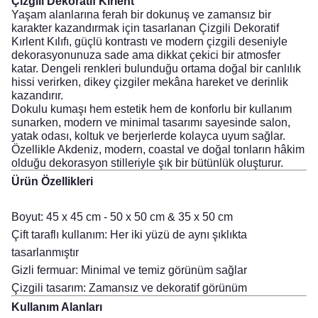
Çizgili Dekoratif Kırlent
Yaşam alanlarına ferah bir dokunuş ve zamansız bir
karakter kazandırmak için tasarlanan Çizgili Dekoratif
Kırlent Kılıfı, güçlü kontrastı ve modern çizgili deseniyle
dekorasyonunuza sade ama dikkat çekici bir atmosfer
katar. Dengeli renkleri bulunduğu ortama doğal bir canlılık
hissi verirken, dikey çizgiler mekâna hareket ve derinlik
kazandırır.
Dokulu kumaşı hem estetik hem de konforlu bir kullanım
sunarken, modern ve minimal tasarımı sayesinde salon,
yatak odası, koltuk ve berjerlerde kolayca uyum sağlar.
Özellikle Akdeniz, modern, coastal ve doğal tonların hâkim
olduğu dekorasyon stilleriyle şık bir bütünlük oluşturur.
Ürün Özellikleri
Boyut:
45 x 45 cm - 50 x 50 cm & 35 x 50 cm
Çift taraflı kullanım: Her iki yüzü de aynı şıklıkta
tasarlanmıştır
Gizli fermuar: Minimal ve temiz görünüm sağlar
Çizgili tasarım: Zamansız ve dekoratif görünüm
Kullanım Alanları