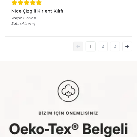
Nice Çizgili Kırlent Kılıfı
Yalçın Onur
K.
Satın Alınmış
1
2
3