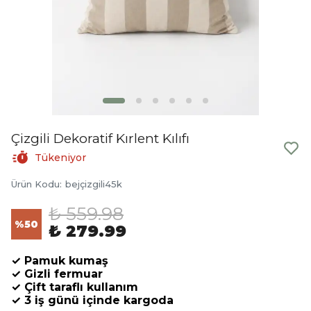
Çizgili Dekoratif Kırlent Kılıfı
Tükeniyor
Ürün Kodu
:
bejçizgili45k
₺ 559.98
%
50
₺ 279.99
✓ Pamuk kumaş
✓ Gizli fermuar
✓ Çift taraflı kullanım
✓ 3 iş günü içinde kargoda