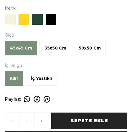
Renk
Ölçü
45x45 Cm
35x50 Cm
50x50 Cm
İç Dolgu
Kılıf
İç Yastıklı
Paylaş
:
SEPETE EKLE