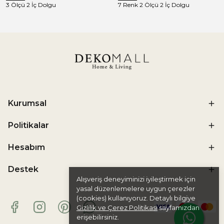
3 Ölçü 2 İç Dolgu
7 Renk 2 Ölçü 2 İç Dolgu
Kurumsal
Politikalar
Hesabım
Destek
Alışveriş deneyiminizi iyileştirmek için
yasal düzenlemelere uygun çerezler
(cookies) kullanıyoruz. Detaylı bilgiye
Gizlilik ve Çerez Politikası
sayfamızdan
erişebilirsiniz.