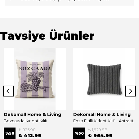
Tavsiye Ürünler
Dekomall Home & Living
Dekomall Home & Living
Bozcaada Kırlent Kılıfı
Enzo Fitilli Kırlent Kılıfı - Antrasit
₺ 825.98
₺ 1,929.98
%
50
%
50
₺ 412.99
₺ 964.99