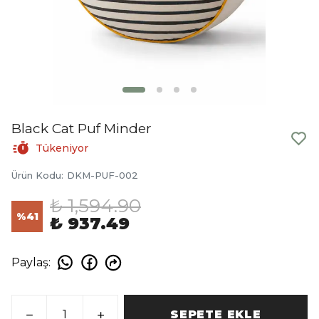
Black Cat Puf Minder
Tükeniyor
Ürün Kodu
:
DKM-PUF-002
₺ 1,594.90
%
41
₺ 937.49
Paylaş
:
SEPETE EKLE