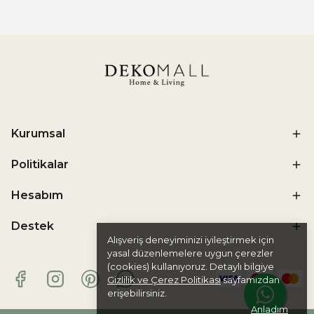
Kurumsal
Politikalar
Hesabım
Destek
Alışveriş deneyiminizi iyileştirmek için
yasal düzenlemelere uygun çerezler
(cookies) kullanıyoruz. Detaylı bilgiye
Gizlilik ve Çerez Politikası
sayfamızdan
erişebilirsiniz.
Anladım