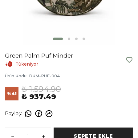
Green Palm Puf Minder
Tükeniyor
Ürün Kodu
:
DKM-PUF-004
₺ 1,594.90
%
41
₺ 937.49
Paylaş
:
SEPETE EKLE