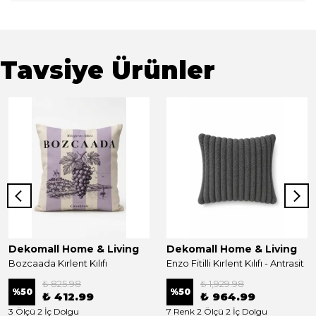
Tavsiye Ürünler
Dekomall Home & Living
Dekomall Home & Living
Bozcaada Kırlent Kılıfı
Enzo Fitilli Kırlent Kılıfı - Antrasit
₺ 825.98
₺ 1,929.98
%
50
%
50
₺ 412.99
₺ 964.99
3 Ölçü 2 İç Dolgu
7 Renk 2 Ölçü 2 İç Dolgu