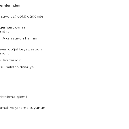
şlemlerinden
e suyu vs.) döküldüğünde
 geri sert ovma
lıdır.
ır. Akan suyun halının
meyen doğal beyaz sabun
lıdır.
rulanmalıdır.
 su halıdan dışarıya
de sıkma işlemi
ılmamalı ve yıkama suyunun