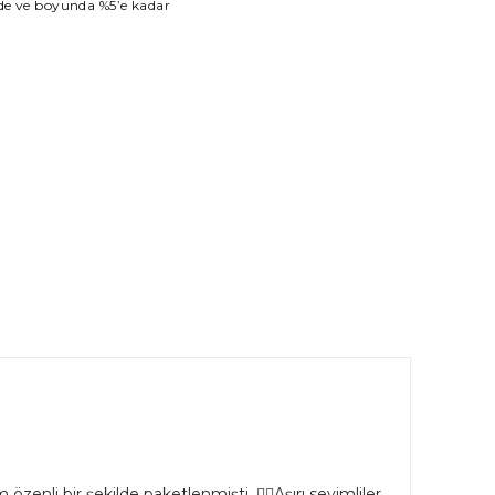
inde ve boyunda %5’e kadar
özenli bir şekilde paketlenmişti. 👌🏻Aşırı sevimliler