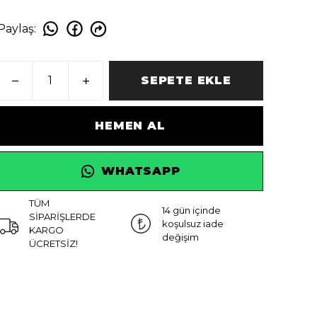
Paylaş
:
SEPETE EKLE
HEMEN AL
WHATSAPP
TÜM
14 gün içinde
SİPARİŞLERDE
koşulsuz iade
KARGO
değişim
ÜCRETSİZ!