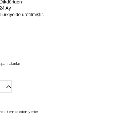
ikdörtgen
4 Ay
ürkiye'de üretilmiştir.
aşam alanları
meli, temas eden yerler