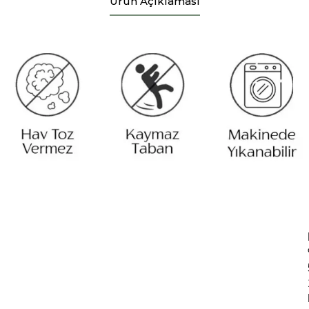
Ürün Açıklaması
1
D