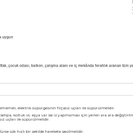
D
2
T
ma uygun
utfak, çocuk odası, balkon, çalışma alanı ve iç mekânda ferahlık aranan tüm y
lmemeli, elektrik süpürgesinin fırçasız uçları ile süpürülmelidir.
sehpa, koltuk vs. eşya var ise iz yapmaması için yerleri ara ara değiştiril
sız uçları ile süpürülmelidir.
ürse çok hızlı bir şekilde harekete geçilmelidir.