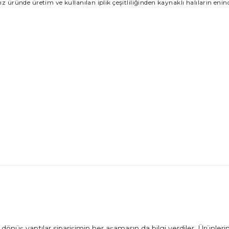
nız üründe üretim ve kullanılan iplik çeşitliliğinden kaynaklı halıların en
dönüş yaptılar siparişimin her aşamasın da bilgi verdiler. Ürünlerim 