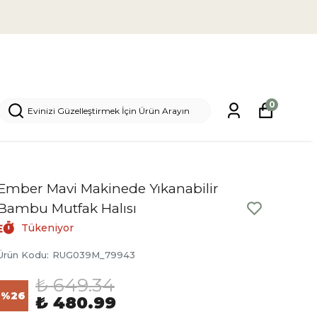
0
Ember Mavi Makinede Yıkanabilir
Bambu Mutfak Halısı
Tükeniyor
Ürün Kodu
:
RUG039M_79943
₺ 649.34
%
26
₺ 480.99