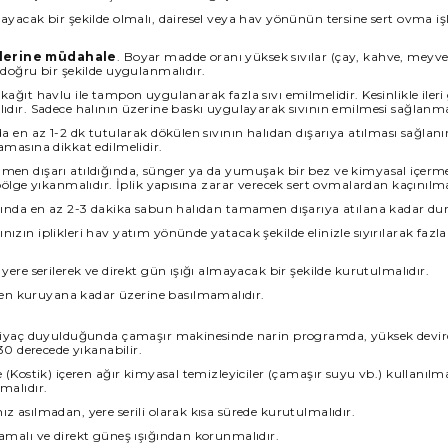
mayacak bir şekilde olmalı, dairesel veya hav yönünün tersine sert ovma i
lerine müdahale
. Boyar madde oranı yüksek sıvılar (çay, kahve, meyv
 doğru bir şekilde uygulanmalıdır.
kağıt havlu ile tampon uygulanarak fazla sıvı emilmelidir. Kesinlikle ileri
ıdır. Sadece halının üzerine baskı uygulayarak sıvının emilmesi sağlanma
da en az 1-2 dk tutularak dökülen sıvının halıdan dışarıya atılması sağlan
amasına dikkat edilmelidir.
amen dışarı atıldığında, sünger ya da yumuşak bir bez ve kimyasal içer
 bölge yıkanmalıdır. İplik yapısına zarar verecek sert ovmalardan kaçınılma
ltında en az 2-3 dakika sabun halıdan tamamen dışarıya atılana kadar du
ızın iplikleri hav yatım yönünde yatacak şekilde elinizle sıyırılarak fazla
 yere serilerek ve direkt gün ışığı almayacak bir şekilde kurutulmalıdır.
n kuruyana kadar üzerine basılmamalıdır.
ihtiyaç duyulduğunda çamaşır makinesinde narin programda, yüksek devir
 derecede yıkanabilir.
le (Kostik) içeren ağır kimyasal temizleyiciler (çamaşır suyu vb.) kullan
malıdır.
z asılmadan, yere serili olarak kısa sürede kurutulmalıdır.
mamalı ve direkt güneş ışığından korunmalıdır.