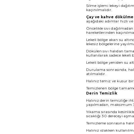
Silme işlemi lekeyi dağıt
kaçınılmalıdır.
Çay ve kahve dökülme
aşağıdaki adımlar hızlı ve
Öncelikle sıvı dağılmadan 
hareketlerinden kaçınılmal
Lekeli bölge akan su altın
lekesiz bölgelerine yayılm
Dökülen sıvı halıdan tam
kullanılarak sadece lekeli
Lekeli bölge yeniden su a
Durulama sonrasında, halın
atılmalıdır.
Halınız temiz ve kusur bir
Temizlenen bölge tamame
Derin Temizlik
Halınız derin temizliğe 
yapılmadan, maksimum 30
Yıkama sırasında kesinlik
sıcaklığı 30 dereceyi aşma
Temizleme sonrasına halını
Halınız ıslakken kullanıl