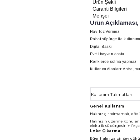
Ürün Şekli
Garanti Bilgileri
Menşei
Ürün Açıklaması,
Hav Toz Vermez
Robot süpürge ile kullanı
Dijital Baskı
Evcil hayvan dostu
Renklerde solma yapmaz
Kullanım Alanları: Antre, m
Kullanım Talimatları
Genel Kullanım
Halınız çırpılmamalı, dövü
Halınızın üzerine konulan 
elektrik süpürgesinin fırça
Leke Çıkarma
Eğer halınıza bir şey dökül