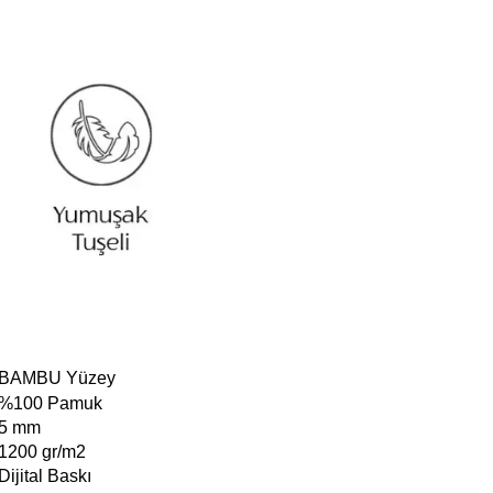
BAMBU Yüzey
%100 Pamuk
5 mm
200 gr/m2
ijital Baskı