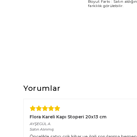
Boyut Farkı : Satın aldığı
farklılık görülebilir.
Yorumlar
Flora Kareli Kapı Stoperi 20x13 cm
AYŞEGÜL
A.
Satın Alınmış
Öncelikle satıcı çok kibar ve ilgili sorularıma hemen 