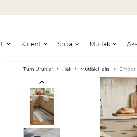
lı
Kırlent
Sofra
Mutfak
Ak
Tüm Ürünler
Halı
Mutfak Halısı
Ember M