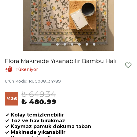
Flora Makinede Yıkanabilir Bambu Halı
Tükeniyor
Ürün Kodu
:
RUG008_34789
₺ 649.34
%
26
₺ 480.99
✓ Kolay temizlenebilir
✓ Toz ve hav bırakmaz
✓ Kaymaz pamuk dokuma taban
✓ Makinede yıkanabilir