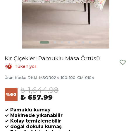
Kır Çiçekleri Pamuklu Masa Örtüsü
Tükeniyor
Ürün Kodu
:
DKM-MSOR024-100-100-CM-0104
₺ 1,644.98
%
60
₺ 657.99
✓ Pamuklu kumaş
✓ Makinede yıkanabilir
✓ Kolay temizlenebilir
✓ doğal dokulu kumaş