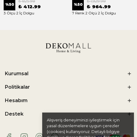
₺ 825.98
₺ 1,929.98
%
50
%
50
₺ 412.99
₺ 964.99
3 Ölçü 2 İç Dolgu
7 Renk 2 Ölçü 2 İç Dolgu
Kurumsal
Politikalar
Hesabım
Destek
Alışveriş deneyiminizi iyileştirmek için
yasal düzenlemelere uygun çerezler
(cookies) kullanıyoruz. Detaylı bilgiye