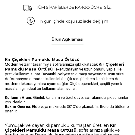
TÜM SİPARİŞLERDE KARGO ÜCRETSİZ!
14 gün içinde koşulsuz iade değişim
Ürün Açıklaması
Kır Çiçekleri Pamuklu Masa Örtüsü
Modern ve zarif tasarımıyla sofralarınıza şıklık katacak
Kır Çiçekleri
Pamuklu Masa Örtüsü
, leke tutmayan ve uzun ömürlü yapısı ile
pratik kullanım sunar. Dayanıklı polyester kumaşı sayesinde uzun süre
deformasyon olmadan kullanılabilir. Şık rengi ile hem klasik hem de
modern dekorasyonlara uyum sağlar. Ölçü seçenekleri, çeşitli yemek
masaları için ideal bir kullanım alanı sunar.
Kullanım Alanı:
Günlük kullanım ve özel davet sofralarında şık sunumlar
için idealdir.
Bakım Önerisi:
Elde veya makinede 30°C’de yıkanabilir. Ilık ısıda ütüleme
önerilir.
Yumuşak ve dayanıklı pamuklu kumaştan üretilen
Kır
Çiçekleri
Pamuklu Masa Örtüsü
, sofralarınıza şıklık ve