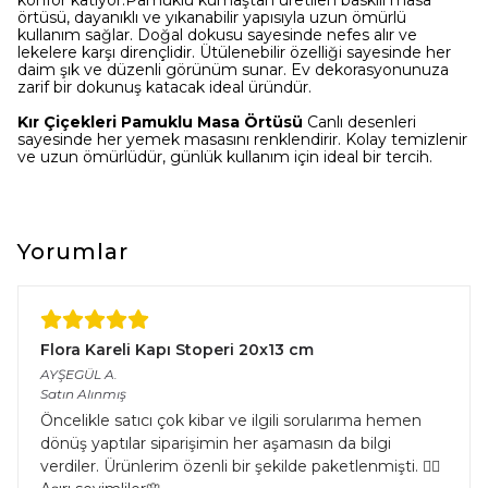
konfor katıyor.Pamuklu kumaştan üretilen baskılı masa
örtüsü, dayanıklı ve yıkanabilir yapısıyla uzun ömürlü
kullanım sağlar. Doğal dokusu sayesinde nefes alır ve
lekelere karşı dirençlidir. Ütülenebilir özelliği sayesinde her
daim şık ve düzenli görünüm sunar. Ev dekorasyonunuza
zarif bir dokunuş katacak ideal üründür.
Kır Çiçekleri
Pamuklu Masa Örtüsü
Canlı desenleri
sayesinde her yemek masasını renklendirir. Kolay temizlenir
ve uzun ömürlüdür, günlük kullanım için ideal bir tercih.
Yorumlar
Flora Kareli Kapı Stoperi 20x13 cm
AYŞEGÜL
A.
Satın Alınmış
Öncelikle satıcı çok kibar ve ilgili sorularıma hemen
dönüş yaptılar siparişimin her aşamasın da bilgi
verdiler. Ürünlerim özenli bir şekilde paketlenmişti. 👌🏻