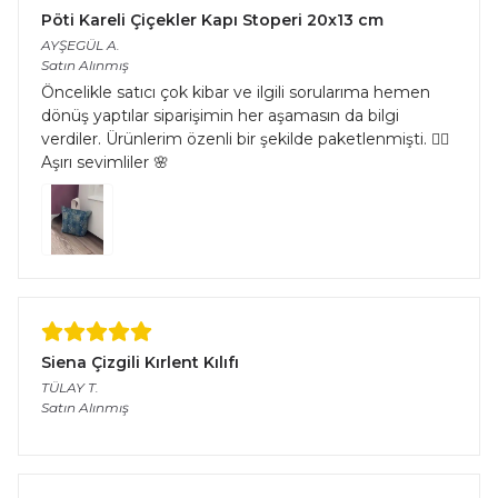
Pöti Kareli Çiçekler Kapı Stoperi 20x13 cm
AYŞEGÜL
A.
Satın Alınmış
Öncelikle satıcı çok kibar ve ilgili sorularıma hemen
dönüş yaptılar siparişimin her aşamasın da bilgi
verdiler. Ürünlerim özenli bir şekilde paketlenmişti. 👌🏻
Aşırı sevimliler 🌸
Siena Çizgili Kırlent Kılıfı
TÜLAY
T.
Satın Alınmış