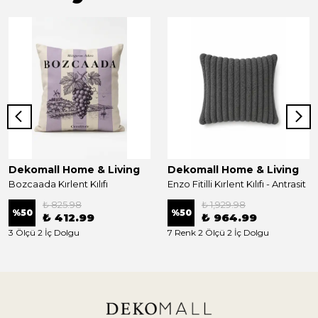
Dekomall Home & Living
Dekomall Home & Living
Bozcaada Kırlent Kılıfı
Enzo Fitilli Kırlent Kılıfı - Antrasit
₺ 825.98
₺ 1,929.98
%
50
%
50
₺ 412.99
₺ 964.99
3 Ölçü 2 İç Dolgu
7 Renk 2 Ölçü 2 İç Dolgu