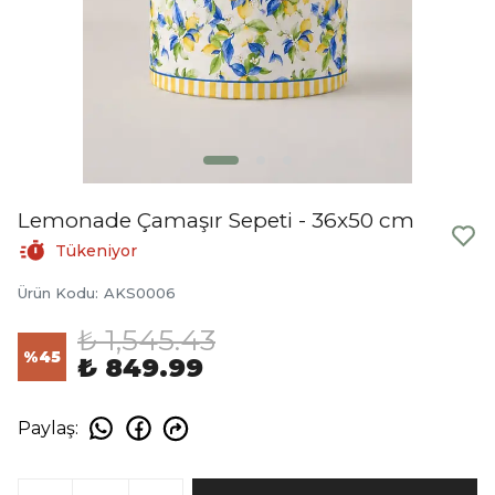
Lemonade Çamaşır Sepeti - 36x50 cm
Tükeniyor
Ürün Kodu
:
AKS0006
₺ 1,545.43
%
45
₺ 849.99
Paylaş
: