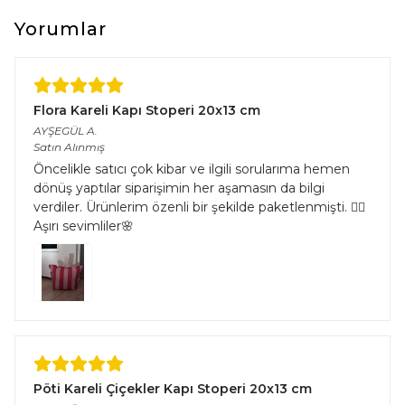
çeşitliliğinden kaynaklı halıların eninde ve boyunda %5’e kadar
farklılık görülebilir.
Yorumlar
Flora Kareli Kapı Stoperi 20x13 cm
AYŞEGÜL
A.
Satın Alınmış
Öncelikle satıcı çok kibar ve ilgili sorularıma hemen
dönüş yaptılar siparişimin her aşamasın da bilgi
verdiler. Ürünlerim özenli bir şekilde paketlenmişti. 👌🏻
Aşırı sevimliler🌸
Pöti Kareli Çiçekler Kapı Stoperi 20x13 cm