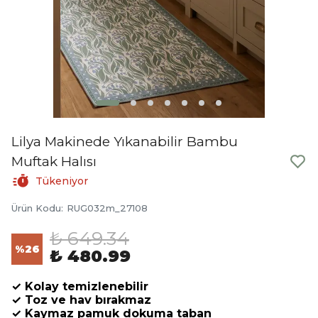
Lilya Makinede Yıkanabilir Bambu
Muftak Halısı
Tükeniyor
Ürün Kodu
:
RUG032m_27108
₺ 649.34
%
26
₺ 480.99
✓ Kolay temizlenebilir
✓ Toz ve hav bırakmaz
✓ Kaymaz pamuk dokuma taban