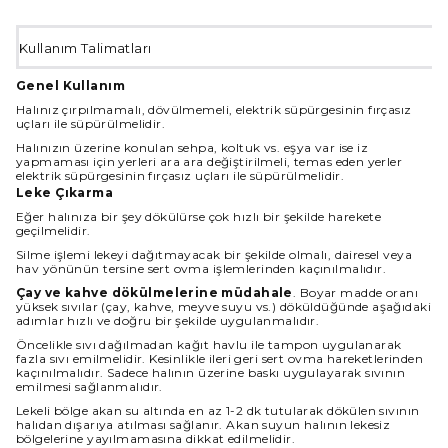
Kullanım Talimatları
Genel Kullanım
Halınız çırpılmamalı, dövülmemeli, elektrik süpürgesinin fırçasız
uçları ile süpürülmelidir.
Halınızın üzerine konulan sehpa, koltuk vs. eşya var ise iz
yapmaması için yerleri ara ara değiştirilmeli, temas eden yerler
elektrik süpürgesinin fırçasız uçları ile süpürülmelidir.
Leke Çıkarma
Eğer halınıza bir şey dökülürse çok hızlı bir şekilde harekete
geçilmelidir.
Silme işlemi lekeyi dağıtmayacak bir şekilde olmalı, dairesel veya
hav yönünün tersine sert ovma işlemlerinden kaçınılmalıdır.
Çay ve kahve dökülmelerine müdahale
. Boyar madde oranı
yüksek sıvılar (çay, kahve, meyve suyu vs.) döküldüğünde aşağıdaki
adımlar hızlı ve doğru bir şekilde uygulanmalıdır.
Öncelikle sıvı dağılmadan kağıt havlu ile tampon uygulanarak
fazla sıvı emilmelidir. Kesinlikle ileri geri sert ovma hareketlerinden
kaçınılmalıdır. Sadece halının üzerine baskı uygulayarak sıvının
emilmesi sağlanmalıdır.
Lekeli bölge akan su altında en az 1-2 dk tutularak dökülen sıvının
halıdan dışarıya atılması sağlanır. Akan suyun halının lekesiz
bölgelerine yayılmamasına dikkat edilmelidir.