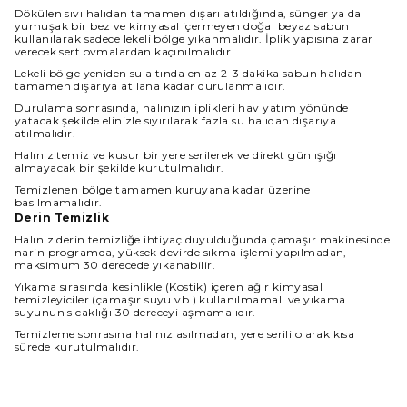
Dökülen sıvı halıdan tamamen dışarı atıldığında, sünger ya da
yumuşak bir bez ve kimyasal içermeyen doğal beyaz sabun
kullanılarak sadece lekeli bölge yıkanmalıdır. İplik yapısına zarar
verecek sert ovmalardan kaçınılmalıdır.
Lekeli bölge yeniden su altında en az 2-3 dakika sabun halıdan
tamamen dışarıya atılana kadar durulanmalıdır.
Durulama sonrasında, halınızın iplikleri hav yatım yönünde
yatacak şekilde elinizle sıyırılarak fazla su halıdan dışarıya
atılmalıdır.
Halınız temiz ve kusur bir yere serilerek ve direkt gün ışığı
almayacak bir şekilde kurutulmalıdır.
Temizlenen bölge tamamen kuruyana kadar üzerine
basılmamalıdır.
Derin Temizlik
Halınız derin temizliğe ihtiyaç duyulduğunda çamaşır makinesinde
narin programda, yüksek devirde sıkma işlemi yapılmadan,
maksimum 30 derecede yıkanabilir.
Yıkama sırasında kesinlikle (Kostik) içeren ağır kimyasal
temizleyiciler (çamaşır suyu vb.) kullanılmamalı ve yıkama
suyunun sıcaklığı 30 dereceyi aşmamalıdır.
Temizleme sonrasına halınız asılmadan, yere serili olarak kısa
sürede kurutulmalıdır.
Halınız ıslakken kullanılmamalı ve direkt güneş ışığından
korunmalıdır.
Boyut Farkı : Satın aldığınız üründe üretim ve kullanılan iplik