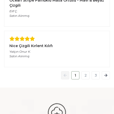
Ocean Stripe Pamuklu Masa Örtüsü - Mavi & Beyaz
Çizgili
Elif
Ç.
Satın Alınmış
Nice Çizgili Kırlent Kılıfı
Yalçın Onur
K.
Satın Alınmış
1
2
3