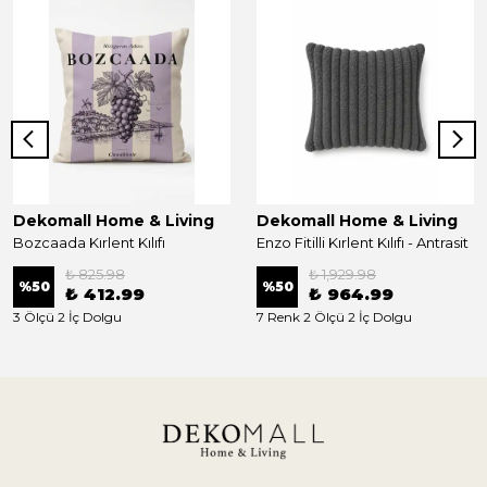
Dekomall Home & Living
Dekomall Home & Living
Bozcaada Kırlent Kılıfı
Enzo Fitilli Kırlent Kılıfı - Antrasit
₺ 825.98
₺ 1,929.98
%
50
%
50
₺ 412.99
₺ 964.99
3 Ölçü 2 İç Dolgu
7 Renk 2 Ölçü 2 İç Dolgu