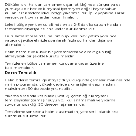
Dökülen sıvı halıdan tamamen dışarı atıldığında, sünger ya da
yumuşak bir bez ve kimyasal içermeyen doğal beyaz sabun
kullanılarak sadece lekeli bölge yıkanmalıdır. İplik yapısına zarar
verecek sert ovmalardan kaçınılmalıdır.
Lekeli bölge yeniden su altında en az 2-3 dakika sabun halıdan
tamamen dışarıya atılana kadar durulanmalıdır.
Durulama sonrasında, halınızın iplikleri hav yatım yönünde
yatacak şekilde elinizle sıyırılarak fazla su halıdan dışarıya
atılmalıdır.
Halınız temiz ve kusur bir yere serilerek ve direkt gün ışığı
almayacak bir şekilde kurutulmalıdır.
Temizlenen bölge tamamen kuruyana kadar üzerine
basılmamalıdır.
Derin Temizlik
Halınız derin temizliğe ihtiyaç duyulduğunda çamaşır makinesinde
narin programda, yüksek devirde sıkma işlemi yapılmadan,
maksimum 30 derecede yıkanabilir.
Yıkama sırasında kesinlikle (Kostik) içeren ağır kimyasal
temizleyiciler (çamaşır suyu vb.) kullanılmamalı ve yıkama
suyunun sıcaklığı 30 dereceyi aşmamalıdır.
Temizleme sonrasına halınız asılmadan, yere serili olarak kısa
sürede kurutulmalıdır.
Halınız ıslakken kullanılmamalı ve direkt güneş ışığından
korunmalıdır.
Boyut Farkı : Satın aldığınız üründe üretim ve kullanılan iplik