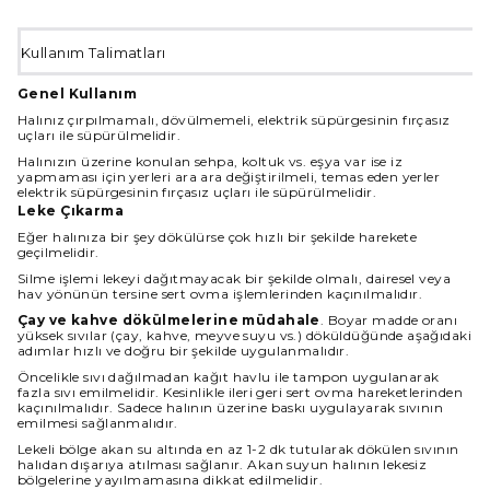
Kullanım Talimatları
Genel Kullanım
Halınız çırpılmamalı, dövülmemeli, elektrik süpürgesinin fırçasız
uçları ile süpürülmelidir.
Halınızın üzerine konulan sehpa, koltuk vs. eşya var ise iz
yapmaması için yerleri ara ara değiştirilmeli, temas eden yerler
elektrik süpürgesinin fırçasız uçları ile süpürülmelidir.
Leke Çıkarma
Eğer halınıza bir şey dökülürse çok hızlı bir şekilde harekete
geçilmelidir.
Silme işlemi lekeyi dağıtmayacak bir şekilde olmalı, dairesel veya
hav yönünün tersine sert ovma işlemlerinden kaçınılmalıdır.
Çay ve kahve dökülmelerine müdahale
. Boyar madde oranı
yüksek sıvılar (çay, kahve, meyve suyu vs.) döküldüğünde aşağıdaki
adımlar hızlı ve doğru bir şekilde uygulanmalıdır.
Öncelikle sıvı dağılmadan kağıt havlu ile tampon uygulanarak
fazla sıvı emilmelidir. Kesinlikle ileri geri sert ovma hareketlerinden
kaçınılmalıdır. Sadece halının üzerine baskı uygulayarak sıvının
emilmesi sağlanmalıdır.
Lekeli bölge akan su altında en az 1-2 dk tutularak dökülen sıvının
halıdan dışarıya atılması sağlanır. Akan suyun halının lekesiz
bölgelerine yayılmamasına dikkat edilmelidir.