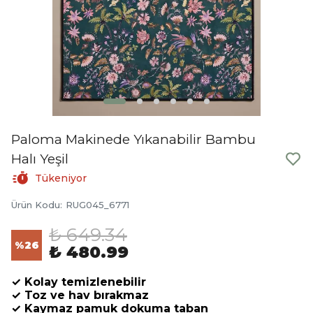
Paloma Makinede Yıkanabilir Bambu
Halı Yeşil
Tükeniyor
Ürün Kodu
:
RUG045_6771
₺ 649.34
%
26
₺ 480.99
✓ Kolay temizlenebilir
✓ Toz ve hav bırakmaz
✓ Kaymaz pamuk dokuma taban