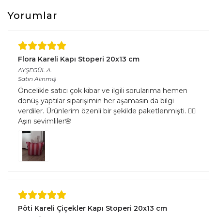
çeşitliliğinden kaynaklı halıların eninde ve boyunda %5’e kadar
farklılık görülebilir.
Yorumlar
Flora Kareli Kapı Stoperi 20x13 cm
AYŞEGÜL
A.
Satın Alınmış
Öncelikle satıcı çok kibar ve ilgili sorularıma hemen
dönüş yaptılar siparişimin her aşamasın da bilgi
verdiler. Ürünlerim özenli bir şekilde paketlenmişti. 👌🏻
Aşırı sevimliler🌸
Pöti Kareli Çiçekler Kapı Stoperi 20x13 cm