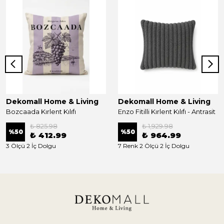
Dekomall Home & Living
Dekomall Home & Living
Bozcaada Kırlent Kılıfı
Enzo Fitilli Kırlent Kılıfı - Antrasit
₺ 825.98
₺ 1,929.98
%
50
%
50
₺ 412.99
₺ 964.99
3 Ölçü 2 İç Dolgu
7 Renk 2 Ölçü 2 İç Dolgu