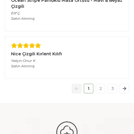
Ocean Stripe Pamuklu Masa Örtüsü - Mavi & Beyaz
Çizgili
Elif
Ç.
Satın Alınmış
Nice Çizgili Kırlent Kılıfı
Yalçın Onur
K.
Satın Alınmış
1
2
3