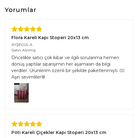
çeşitliliğinden kaynaklı halıların eninde ve boyunda %5’e kadar
farklılık görülebilir.
Yorumlar
Flora Kareli Kapı Stoperi 20x13 cm
AYŞEGÜL
A.
Satın Alınmış
Öncelikle satıcı çok kibar ve ilgili sorularıma hemen
dönüş yaptılar siparişimin her aşamasın da bilgi
verdiler. Ürünlerim özenli bir şekilde paketlenmişti. 👌🏻
Aşırı sevimliler🌸
Pöti Kareli Çiçekler Kapı Stoperi 20x13 cm