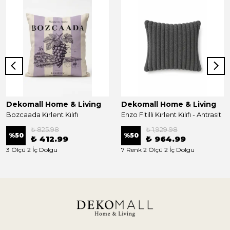
Dekomall Home & Living
Dekomall Home & Living
Bozcaada Kırlent Kılıfı
Enzo Fitilli Kırlent Kılıfı - Antrasit
₺ 825.98
₺ 1,929.98
%
50
%
50
₺ 412.99
₺ 964.99
3 Ölçü 2 İç Dolgu
7 Renk 2 Ölçü 2 İç Dolgu