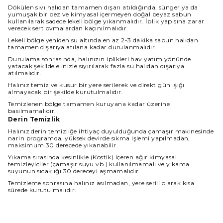
Dökülen sıvı halıdan tamamen dışarı atıldığında, sünger ya da
yumuşak bir bez ve kimyasal içermeyen doğal beyaz sabun
kullanılarak sadece lekeli bölge yıkanmalıdır. İplik yapısına zarar
verecek sert ovmalardan kaçınılmalıdır.
Lekeli bölge yeniden su altında en az 2-3 dakika sabun halıdan
tamamen dışarıya atılana kadar durulanmalıdır.
Durulama sonrasında, halınızın iplikleri hav yatım yönünde
yatacak şekilde elinizle sıyırılarak fazla su halıdan dışarıya
atılmalıdır.
Halınız temiz ve kusur bir yere serilerek ve direkt gün ışığı
almayacak bir şekilde kurutulmalıdır.
Temizlenen bölge tamamen kuruyana kadar üzerine
basılmamalıdır.
Derin Temizlik
Halınız derin temizliğe ihtiyaç duyulduğunda çamaşır makinesinde
narin programda, yüksek devirde sıkma işlemi yapılmadan,
maksimum 30 derecede yıkanabilir.
Yıkama sırasında kesinlikle (Kostik) içeren ağır kimyasal
temizleyiciler (çamaşır suyu vb.) kullanılmamalı ve yıkama
suyunun sıcaklığı 30 dereceyi aşmamalıdır.
Temizleme sonrasına halınız asılmadan, yere serili olarak kısa
sürede kurutulmalıdır.
Halınız ıslakken kullanılmamalı ve direkt güneş ışığından
korunmalıdır.
Boyut Farkı : Satın aldığınız üründe üretim ve kullanılan iplik