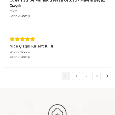
Ocean Stripe Pamuklu Masa Örtüsü - Mavi & Beyaz
Çizgili
Elif
Ç.
Satın Alınmış
Nice Çizgili Kırlent Kılıfı
Yalçın Onur
K.
Satın Alınmış
1
2
3