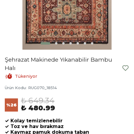
Şehrazat Makinede Yıkanabilir Bambu
Halı
Tükeniyor
Ürün Kodu
:
RUG070_18514
₺ 649.34
%
26
₺ 480.99
✓ Kolay temizlenebilir
✓ Toz ve hav bırakmaz
✓ Kaymaz pamuk dokuma taban