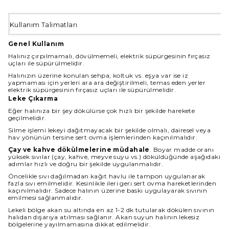
Kullanım Talimatları
Genel Kullanım
Halınız çırpılmamalı, dövülmemeli, elektrik süpürgesinin fırçasız
uçları ile süpürülmelidir.
Halınızın üzerine konulan sehpa, koltuk vs. eşya var ise iz
yapmaması için yerleri ara ara değiştirilmeli, temas eden yerler
elektrik süpürgesinin fırçasız uçları ile süpürülmelidir.
Leke Çıkarma
Eğer halınıza bir şey dökülürse çok hızlı bir şekilde harekete
geçilmelidir.
Silme işlemi lekeyi dağıtmayacak bir şekilde olmalı, dairesel veya
hav yönünün tersine sert ovma işlemlerinden kaçınılmalıdır.
Çay ve kahve dökülmelerine müdahale
. Boyar madde oranı
yüksek sıvılar (çay, kahve, meyve suyu vs.) döküldüğünde aşağıdaki
adımlar hızlı ve doğru bir şekilde uygulanmalıdır.
Öncelikle sıvı dağılmadan kağıt havlu ile tampon uygulanarak
fazla sıvı emilmelidir. Kesinlikle ileri geri sert ovma hareketlerinden
kaçınılmalıdır. Sadece halının üzerine baskı uygulayarak sıvının
emilmesi sağlanmalıdır.
Lekeli bölge akan su altında en az 1-2 dk tutularak dökülen sıvının
halıdan dışarıya atılması sağlanır. Akan suyun halının lekesiz
bölgelerine yayılmamasına dikkat edilmelidir.