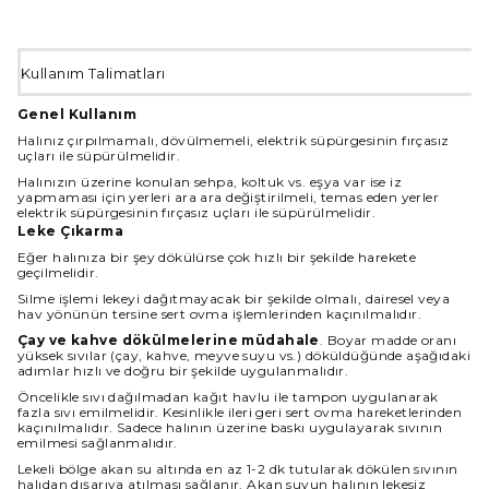
Kullanım Talimatları
Genel Kullanım
Halınız çırpılmamalı, dövülmemeli, elektrik süpürgesinin fırçasız
uçları ile süpürülmelidir.
Halınızın üzerine konulan sehpa, koltuk vs. eşya var ise iz
yapmaması için yerleri ara ara değiştirilmeli, temas eden yerler
elektrik süpürgesinin fırçasız uçları ile süpürülmelidir.
Leke Çıkarma
Eğer halınıza bir şey dökülürse çok hızlı bir şekilde harekete
geçilmelidir.
Silme işlemi lekeyi dağıtmayacak bir şekilde olmalı, dairesel veya
hav yönünün tersine sert ovma işlemlerinden kaçınılmalıdır.
Çay ve kahve dökülmelerine müdahale
. Boyar madde oranı
yüksek sıvılar (çay, kahve, meyve suyu vs.) döküldüğünde aşağıdaki
adımlar hızlı ve doğru bir şekilde uygulanmalıdır.
Öncelikle sıvı dağılmadan kağıt havlu ile tampon uygulanarak
fazla sıvı emilmelidir. Kesinlikle ileri geri sert ovma hareketlerinden
kaçınılmalıdır. Sadece halının üzerine baskı uygulayarak sıvının
emilmesi sağlanmalıdır.
Lekeli bölge akan su altında en az 1-2 dk tutularak dökülen sıvının
halıdan dışarıya atılması sağlanır. Akan suyun halının lekesiz