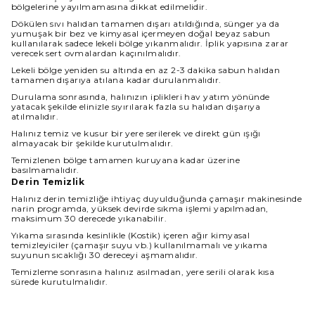
bölgelerine yayılmamasına dikkat edilmelidir.
Dökülen sıvı halıdan tamamen dışarı atıldığında, sünger ya da
yumuşak bir bez ve kimyasal içermeyen doğal beyaz sabun
kullanılarak sadece lekeli bölge yıkanmalıdır. İplik yapısına zarar
verecek sert ovmalardan kaçınılmalıdır.
Lekeli bölge yeniden su altında en az 2-3 dakika sabun halıdan
tamamen dışarıya atılana kadar durulanmalıdır.
Durulama sonrasında, halınızın iplikleri hav yatım yönünde
yatacak şekilde elinizle sıyırılarak fazla su halıdan dışarıya
atılmalıdır.
Halınız temiz ve kusur bir yere serilerek ve direkt gün ışığı
almayacak bir şekilde kurutulmalıdır.
Temizlenen bölge tamamen kuruyana kadar üzerine
basılmamalıdır.
Derin Temizlik
Halınız derin temizliğe ihtiyaç duyulduğunda çamaşır makinesinde
narin programda, yüksek devirde sıkma işlemi yapılmadan,
maksimum 30 derecede yıkanabilir.
Yıkama sırasında kesinlikle (Kostik) içeren ağır kimyasal
temizleyiciler (çamaşır suyu vb.) kullanılmamalı ve yıkama
suyunun sıcaklığı 30 dereceyi aşmamalıdır.
Temizleme sonrasına halınız asılmadan, yere serili olarak kısa
sürede kurutulmalıdır.
Halınız ıslakken kullanılmamalı ve direkt güneş ışığından
korunmalıdır.