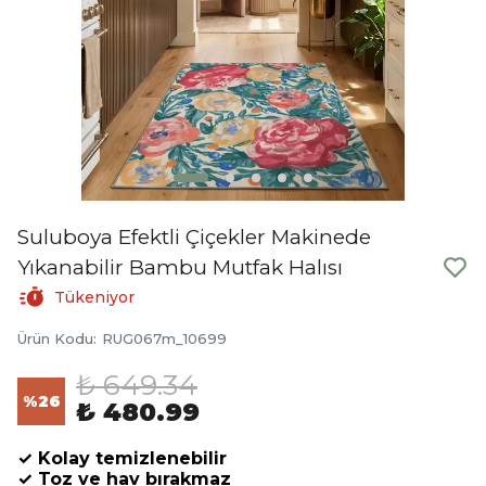
Suluboya Efektli Çiçekler Makinede
Yıkanabilir Bambu Mutfak Halısı
Tükeniyor
Ürün Kodu
:
RUG067m_10699
₺ 649.34
%
26
₺ 480.99
✓ Kolay temizlenebilir
✓ Toz ve hav bırakmaz