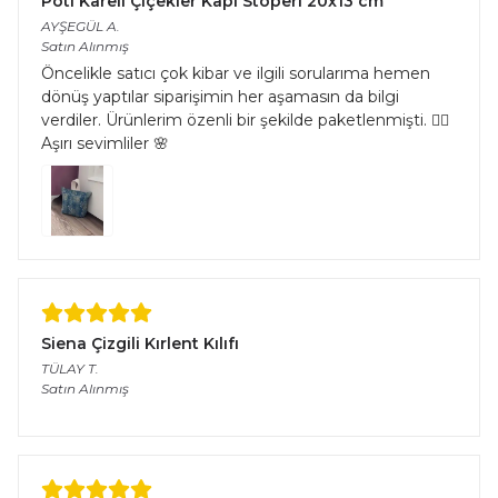
Pöti Kareli Çiçekler Kapı Stoperi 20x13 cm
AYŞEGÜL
A.
Satın Alınmış
Öncelikle satıcı çok kibar ve ilgili sorularıma hemen
dönüş yaptılar siparişimin her aşamasın da bilgi
verdiler. Ürünlerim özenli bir şekilde paketlenmişti. 👌🏻
Aşırı sevimliler 🌸
Siena Çizgili Kırlent Kılıfı
TÜLAY
T.
Satın Alınmış