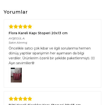
Boyut Farkı : Satın aldığınız üründe üretim ve kullanılan iplik
çeşitliliğinden kaynaklı halıların eninde ve boyunda %5’e kadar
farklılık görülebilir.
Yorumlar
Flora Kareli Kapı Stoperi 20x13 cm
AYŞEGÜL
A.
Satın Alınmış
Öncelikle satıcı çok kibar ve ilgili sorularıma hemen
dönüş yaptılar siparişimin her aşamasın da bilgi
verdiler. Ürünlerim özenli bir şekilde paketlenmişti. 👌🏻
Aşırı sevimliler🌸