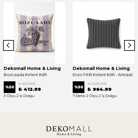
Dekomall Home & Living
Dekomall Home & Living
Bozcaada Kırlent Kılıfı
Enzo Fitilli Kırlent Kılıfı - Antrasit
₺ 825.98
₺ 1,929.98
%
50
%
50
₺ 412.99
₺ 964.99
3 Ölçü 2 İç Dolgu
7 Renk 2 Ölçü 2 İç Dolgu