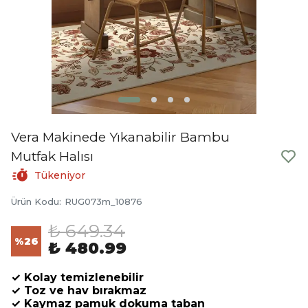
Vera Makinede Yıkanabilir Bambu
Mutfak Halısı
Tükeniyor
Ürün Kodu
:
RUG073m_10876
₺ 649.34
%
26
₺ 480.99
✓ Kolay temizlenebilir
✓ Toz ve hav bırakmaz
✓ Kaymaz pamuk dokuma taban