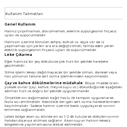
Kullanım Talimatları
Genel Kullanım
Halınız çırpılmamalı, dövülmemeli, elektrik süpürgesinin fırçasız
uçları ile süpürülmelidir.
Halınızın üzerine konulan sehpa, koltuk vs. eşya var ise iz
yapmaması için yerleri ara ara değiştirilmeli, temas eden yerler
elektrik süpürgesinin fırçasız uçları ile süpürülmelidir.
Leke Çıkarma
Eğer halınıza bir şey dökülürse çok hızlı bir şekilde harekete
geçilmelidir.
Silme işlemi lekeyi dağıtmayacak bir şekilde olmalı, dairesel veya
hav yönünün tersine sert ovma işlemlerinden kaçınılmalıdır.
Çay ve kahve dökülmelerine müdahale
. Boyar madde oranı
yüksek sıvılar (çay, kahve, meyve suyu vs.) döküldüğünde aşağıdaki
adımlar hızlı ve doğru bir şekilde uygulanmalıdır.
Öncelikle sıvı dağılmadan kağıt havlu ile tampon uygulanarak
fazla sıvı emilmelidir. Kesinlikle ileri geri sert ovma hareketlerinden
kaçınılmalıdır. Sadece halının üzerine baskı uygulayarak sıvının
emilmesi sağlanmalıdır.
Lekeli bölge akan su altında en az 1-2 dk tutularak dökülen sıvının
halıdan dışarıya atılması sağlanır. Akan suyun halının lekesiz
bölgelerine yayılmamasına dikkat edilmelidir.