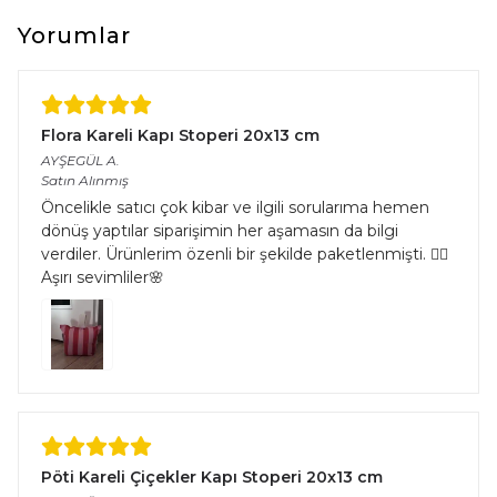
çeşitliliğinden kaynaklı halıların eninde ve boyunda %5’e kadar
farklılık görülebilir.
Yorumlar
Flora Kareli Kapı Stoperi 20x13 cm
AYŞEGÜL
A.
Satın Alınmış
Öncelikle satıcı çok kibar ve ilgili sorularıma hemen
dönüş yaptılar siparişimin her aşamasın da bilgi
verdiler. Ürünlerim özenli bir şekilde paketlenmişti. 👌🏻
Aşırı sevimliler🌸
Pöti Kareli Çiçekler Kapı Stoperi 20x13 cm