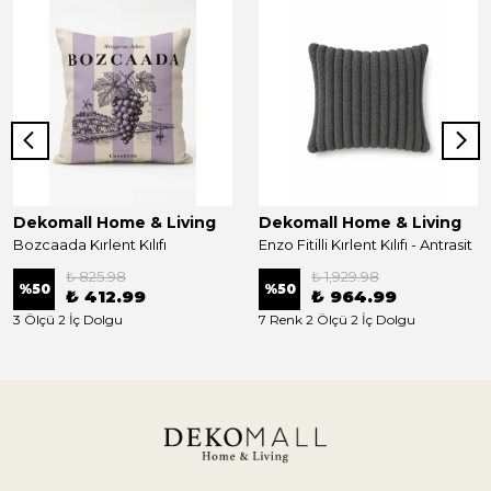
Dekomall Home & Living
Dekomall Home & Living
Bozcaada Kırlent Kılıfı
Enzo Fitilli Kırlent Kılıfı - Antrasit
₺ 825.98
₺ 1,929.98
%
50
%
50
₺ 412.99
₺ 964.99
3 Ölçü 2 İç Dolgu
7 Renk 2 Ölçü 2 İç Dolgu