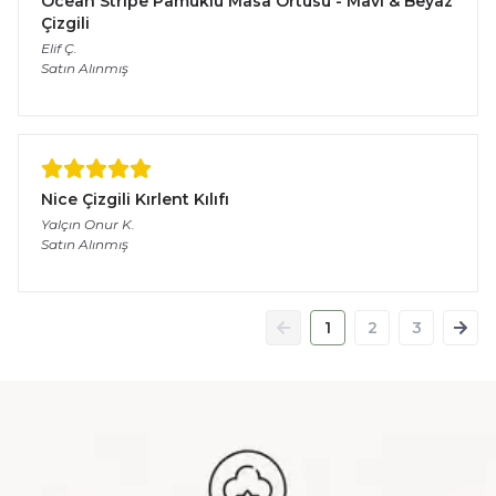
Ocean Stripe Pamuklu Masa Örtüsü - Mavi & Beyaz
Çizgili
Elif
Ç.
Satın Alınmış
Nice Çizgili Kırlent Kılıfı
Yalçın Onur
K.
Satın Alınmış
1
2
3