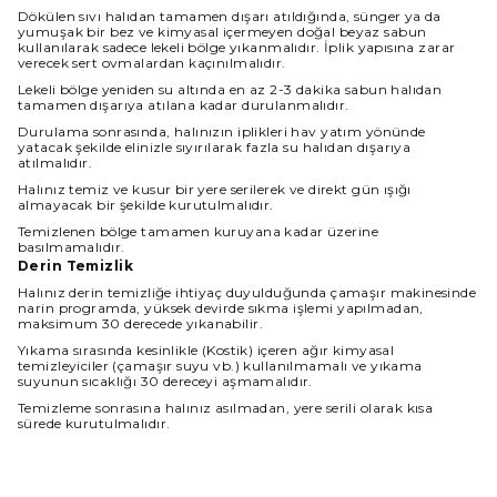
Dökülen sıvı halıdan tamamen dışarı atıldığında, sünger ya da
yumuşak bir bez ve kimyasal içermeyen doğal beyaz sabun
kullanılarak sadece lekeli bölge yıkanmalıdır. İplik yapısına zarar
verecek sert ovmalardan kaçınılmalıdır.
Lekeli bölge yeniden su altında en az 2-3 dakika sabun halıdan
tamamen dışarıya atılana kadar durulanmalıdır.
Durulama sonrasında, halınızın iplikleri hav yatım yönünde
yatacak şekilde elinizle sıyırılarak fazla su halıdan dışarıya
atılmalıdır.
Halınız temiz ve kusur bir yere serilerek ve direkt gün ışığı
almayacak bir şekilde kurutulmalıdır.
Temizlenen bölge tamamen kuruyana kadar üzerine
basılmamalıdır.
Derin Temizlik
Halınız derin temizliğe ihtiyaç duyulduğunda çamaşır makinesinde
narin programda, yüksek devirde sıkma işlemi yapılmadan,
maksimum 30 derecede yıkanabilir.
Yıkama sırasında kesinlikle (Kostik) içeren ağır kimyasal
temizleyiciler (çamaşır suyu vb.) kullanılmamalı ve yıkama
suyunun sıcaklığı 30 dereceyi aşmamalıdır.
Temizleme sonrasına halınız asılmadan, yere serili olarak kısa
sürede kurutulmalıdır.
Halınız ıslakken kullanılmamalı ve direkt güneş ışığından
korunmalıdır.
Boyut Farkı : Satın aldığınız üründe üretim ve kullanılan iplik