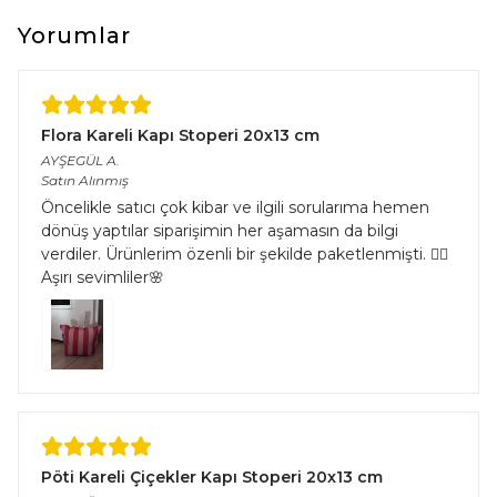
çeşitliliğinden kaynaklı halıların eninde ve boyunda %5’e kadar
farklılık görülebilir.
Yorumlar
Flora Kareli Kapı Stoperi 20x13 cm
AYŞEGÜL
A.
Satın Alınmış
Öncelikle satıcı çok kibar ve ilgili sorularıma hemen
dönüş yaptılar siparişimin her aşamasın da bilgi
verdiler. Ürünlerim özenli bir şekilde paketlenmişti. 👌🏻
Aşırı sevimliler🌸
Pöti Kareli Çiçekler Kapı Stoperi 20x13 cm