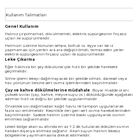
Kullanım Talimatları
Genel Kullanım
Halınız çırpılmamalı, dövülmemeli, elektrik süpürgesinin fırçasız
uçları ile süpürülmelidir.
Halınızın üzerine konulan sehpa, koltuk vs. eşya var ise iz
yapmaması için yerleri ara ara değiştirilmeli, temas eden yerler
elektrik süpürgesinin fırçasız uçları ile süpürülmelidir.
Leke Çıkarma
Eğer halınıza bir şey dökülürse çok hızlı bir şekilde harekete
geçilmelidir.
Silme işlemi lekeyi dağıtmayacak bir şekilde olmalı, dairesel veya
hav yönünün tersine sert ovma işlemlerinden kaçınılmalıdır.
Çay ve kahve dökülmelerine müdahale
. Boyar madde oranı
yüksek sıvılar (çay, kahve, meyve suyu vs.) döküldüğünde aşağıdaki
adımlar hızlı ve doğru bir şekilde uygulanmalıdır.
Öncelikle sıvı dağılmadan kağıt havlu ile tampon uygulanarak
fazla sıvı emilmelidir. Kesinlikle ileri geri sert ovma hareketlerinden
kaçınılmalıdır. Sadece halının üzerine baskı uygulayarak sıvının
emilmesi sağlanmalıdır.
Lekeli bölge akan su altında en az 1-2 dk tutularak dökülen sıvının
halıdan dışarıya atılması sağlanır. Akan suyun halının lekesiz
bölgelerine yayılmamasına dikkat edilmelidir.