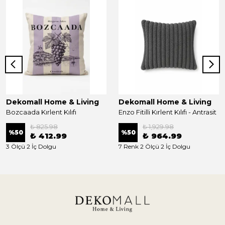
Dekomall Home & Living
Dekomall Home & Living
Bozcaada Kırlent Kılıfı
Enzo Fitilli Kırlent Kılıfı - Antrasit
₺ 825.98
₺ 1,929.98
%
50
%
50
₺ 412.99
₺ 964.99
3 Ölçü 2 İç Dolgu
7 Renk 2 Ölçü 2 İç Dolgu