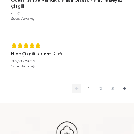
Ocean Stripe Pamuklu Masa Örtüsü - Mavi & Beyaz
Çizgili
Elif
Ç.
Satın Alınmış
Nice Çizgili Kırlent Kılıfı
Yalçın Onur
K.
Satın Alınmış
1
2
3