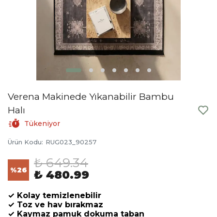
Verena Makinede Yıkanabilir Bambu
Halı
Tükeniyor
Ürün Kodu
:
RUG023_90257
₺ 649.34
%
26
₺ 480.99
✓ Kolay temizlenebilir
✓ Toz ve hav bırakmaz
✓ Kaymaz pamuk dokuma taban