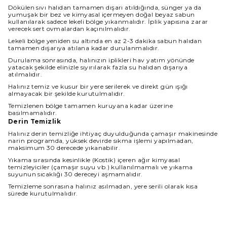
Dökülen sıvı halıdan tamamen dışarı atıldığında, sünger ya da
yumuşak bir bez ve kimyasal içermeyen doğal beyaz sabun
kullanılarak sadece lekeli bölge yıkanmalıdır. İplik yapısına zarar
verecek sert ovmalardan kaçınılmalıdır.
Lekeli bölge yeniden su altında en az 2-3 dakika sabun halıdan
tamamen dışarıya atılana kadar durulanmalıdır.
Durulama sonrasında, halınızın iplikleri hav yatım yönünde
yatacak şekilde elinizle sıyırılarak fazla su halıdan dışarıya
atılmalıdır.
Halınız temiz ve kusur bir yere serilerek ve direkt gün ışığı
almayacak bir şekilde kurutulmalıdır.
Temizlenen bölge tamamen kuruyana kadar üzerine
basılmamalıdır.
Derin Temizlik
Halınız derin temizliğe ihtiyaç duyulduğunda çamaşır makinesinde
narin programda, yüksek devirde sıkma işlemi yapılmadan,
maksimum 30 derecede yıkanabilir.
Yıkama sırasında kesinlikle (Kostik) içeren ağır kimyasal
temizleyiciler (çamaşır suyu vb.) kullanılmamalı ve yıkama
suyunun sıcaklığı 30 dereceyi aşmamalıdır.
Temizleme sonrasına halınız asılmadan, yere serili olarak kısa
sürede kurutulmalıdır.
Halınız ıslakken kullanılmamalı ve direkt güneş ışığından
korunmalıdır.
Boyut Farkı : Satın aldığınız üründe üretim ve kullanılan iplik