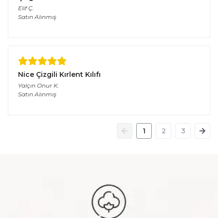
Elif
Ç.
Satın Alınmış
Nice Çizgili Kırlent Kılıfı
Yalçın Onur
K.
Satın Alınmış
1
2
3