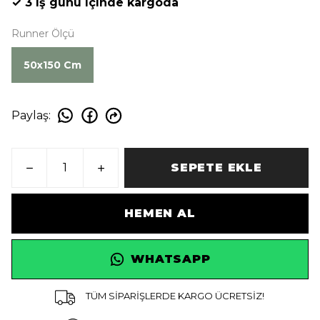
✓ 3 iş günü içinde kargoda
Runner Ölçü
50x150 Cm
Paylaş
:
SEPETE EKLE
HEMEN AL
WHATSAPP
TÜM SİPARİŞLERDE KARGO ÜCRETSİZ!