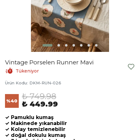
Vintage Porselen Runner Mavi
Tükeniyor
Ürün Kodu
:
DKM-RUN-026
₺ 749.98
%
40
₺ 449.99
✓ Pamuklu kumaş
✓ Makinede yıkanabilir
✓ Kolay temizlenebilir
✓ doğal dokulu kumaş