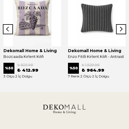
Dekomall Home & Living
Dekomall Home & Living
Bozcaada Kırlent Kılıfı
Enzo Fitilli Kırlent Kılıfı - Antrasit
₺ 825.98
₺ 1,929.98
%
50
%
50
₺ 412.99
₺ 964.99
3 Ölçü 2 İç Dolgu
7 Renk 2 Ölçü 2 İç Dolgu