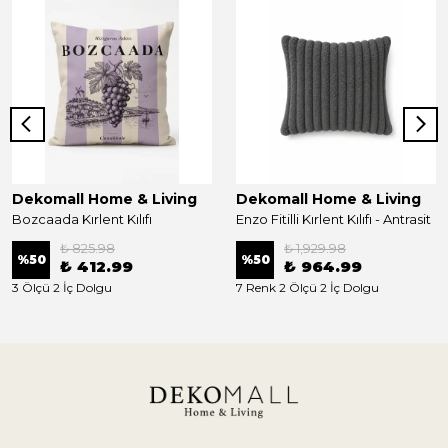
Dekomall Home & Living
Dekomall Home & Living
Bozcaada Kırlent Kılıfı
Enzo Fitilli Kırlent Kılıfı - Antrasit
₺ 825.98
₺ 1,929.98
%
50
%
50
₺ 412.99
₺ 964.99
3 Ölçü 2 İç Dolgu
7 Renk 2 Ölçü 2 İç Dolgu