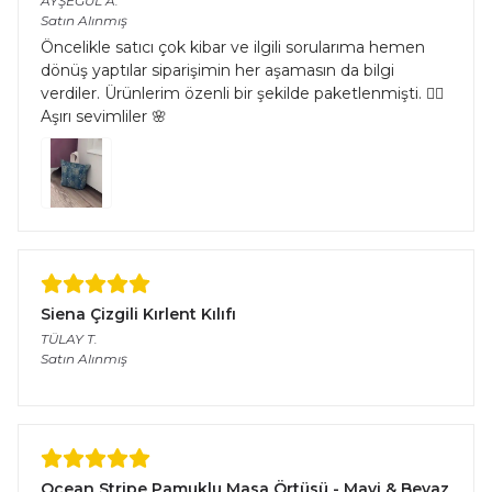
AYŞEGÜL
A.
Satın Alınmış
Öncelikle satıcı çok kibar ve ilgili sorularıma hemen
dönüş yaptılar siparişimin her aşamasın da bilgi
verdiler. Ürünlerim özenli bir şekilde paketlenmişti. 👌🏻
Aşırı sevimliler 🌸
Siena Çizgili Kırlent Kılıfı
TÜLAY
T.
Satın Alınmış
Ocean Stripe Pamuklu Masa Örtüsü - Mavi & Beyaz