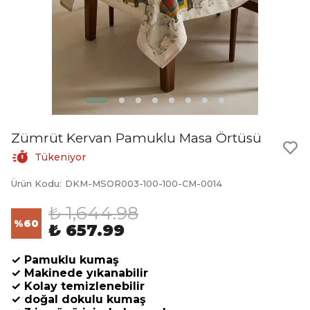
Zümrüt Kervan Pamuklu Masa Örtüsü
Tükeniyor
Ürün Kodu
:
DKM-MSOR003-100-100-CM-0014
₺ 1,644.98
%
60
₺ 657.99
✓ Pamuklu kumaş
✓ Makinede yıkanabilir
✓ Kolay temizlenebilir
✓ doğal dokulu kumaş