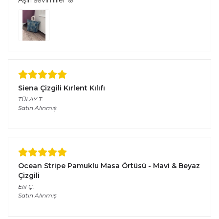
Aşırı sevimliler 🌸
Siena Çizgili Kırlent Kılıfı
TÜLAY
T.
Satın Alınmış
Ocean Stripe Pamuklu Masa Örtüsü - Mavi & Beyaz
Çizgili
Elif
Ç.
Satın Alınmış