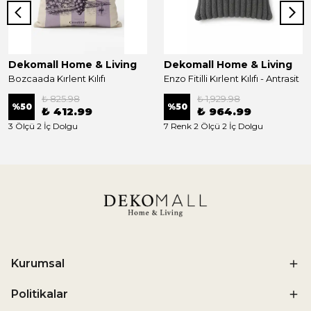
Dekomall Home & Living
Dekomall Home & Living
Bozcaada Kırlent Kılıfı
Enzo Fitilli Kırlent Kılıfı - Antrasit
₺ 825.98
₺ 1,929.98
%
50
%
50
₺ 412.99
₺ 964.99
3 Ölçü 2 İç Dolgu
7 Renk 2 Ölçü 2 İç Dolgu
Kurumsal
Politikalar