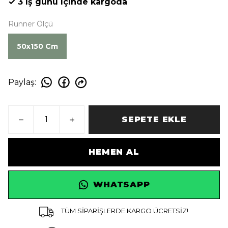
✓ 3 iş günü içinde kargoda
Runner Ölçü
50x150 Cm
Paylaş
:
SEPETE EKLE
HEMEN AL
WHATSAPP
TÜM SİPARİŞLERDE KARGO ÜCRETSİZ!