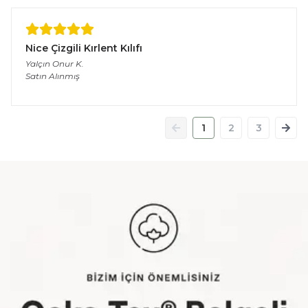
Nice Çizgili Kırlent Kılıfı
Yalçın Onur
K.
Satın Alınmış
1
2
3