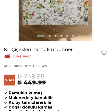
Kır Çiçekleri Pamuklu Runner
Tükeniyor
Ürün Kodu
:
DKM-RUN-019
₺ 749.98
%
40
₺ 449.99
✓ Pamuklu kumaş
✓ Makinede yıkanabilir
✓ Kolay temizlenebilir
✓ doğal dokulu kumaş