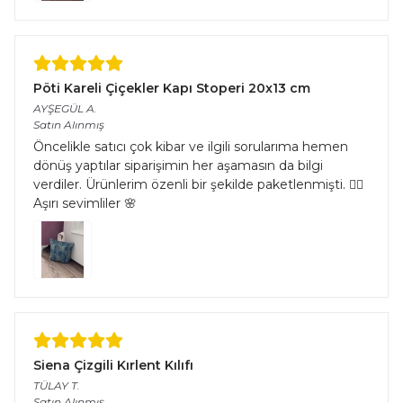
Pöti Kareli Çiçekler Kapı Stoperi 20x13 cm
AYŞEGÜL
A.
Satın Alınmış
Öncelikle satıcı çok kibar ve ilgili sorularıma hemen
dönüş yaptılar siparişimin her aşamasın da bilgi
verdiler. Ürünlerim özenli bir şekilde paketlenmişti. 👌🏻
Aşırı sevimliler 🌸
Siena Çizgili Kırlent Kılıfı
TÜLAY
T.
Satın Alınmış