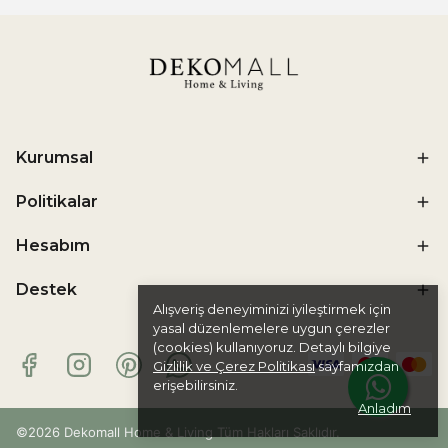
Kurumsal
Politikalar
Hesabım
Destek
Alışveriş deneyiminizi iyileştirmek için
yasal düzenlemelere uygun çerezler
(cookies) kullanıyoruz. Detaylı bilgiye
Gizlilik ve Çerez Politikası
sayfamızdan
erişebilirsiniz.
Anladım
©
2026 Dekomall Home & Living Tüm Hakları Saklıdır.