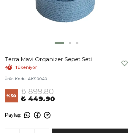
Terra Mavi Organizer Sepet Seti
Tükeniyor
Ürün Kodu
:
AKS0040
₺ 899.80
%
50
₺ 449.90
Paylaş
: