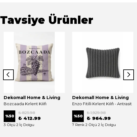
Tavsiye Ürünler
Dekomall Home & Living
Dekomall Home & Living
Bozcaada Kırlent Kılıfı
Enzo Fitilli Kırlent Kılıfı - Antrasit
₺ 825.98
₺ 1,929.98
%
50
%
50
₺ 412.99
₺ 964.99
3 Ölçü 2 İç Dolgu
7 Renk 2 Ölçü 2 İç Dolgu